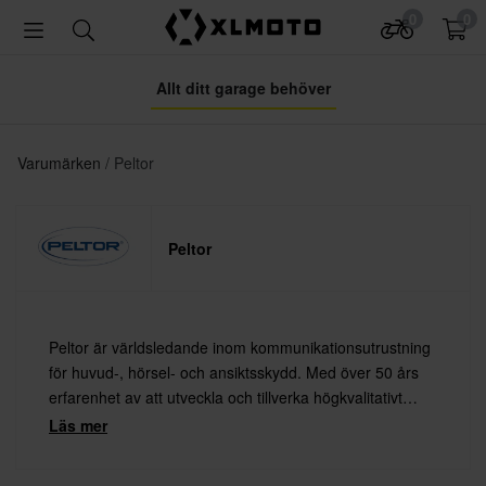
0
0
Allt ditt garage behöver
Varumärken
Peltor
Peltor
Peltor är världsledande inom kommunikationsutrustning
för huvud-, hörsel- och ansiktsskydd. Med över 50 års
erfarenhet av att utveckla och tillverka högkvalitativt
hörselskydd har Peltor placerat sig i framkant när det
Läs mer
gäller säkerhet, komfort och design.