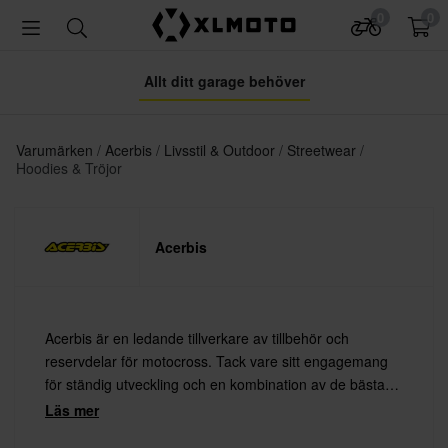
0
0
Allt ditt garage behöver
Varumärken
Acerbis
Livsstil & Outdoor
Streetwear
Hoodies & Tröjor
Acerbis
Acerbis är en ledande tillverkare av tillbehör och
reservdelar för motocross. Tack vare sitt engagemang
för ständig utveckling och en kombination av de bästa
materialen med den senaste teknologin erbjuder Acerbis
Läs mer
alltid högsta kvalitet.