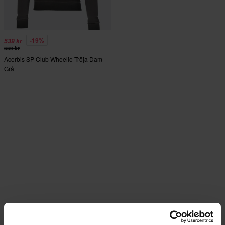
-19%
539 kr
669 kr
Acerbis SP Club Wheelie Tröja Dam
Grå