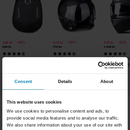
-69%
-59%
-52%
169 kr
319 kr
749 kr
549 kr
779 kr
1 549 kr
7366 Recensioner
259 Recensioner
467 Recensione
XLMOTO Slipstream
Course Free Öppen Hjälm
Course Raider 
Motorcykelryggsäck
Integralhjälm
Consent
Details
About
This website uses cookies
We use cookies to personalise content and ads, to
Frakt & Leverans
Köpvillkor
Betalning
provide social media features and to analyse our traffic.
Integritetspolicy
Returer
Ångerrätt
We also share information about your use of our site with