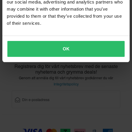
Orderstatus
Reklamationer & Klagomål
our social media, advertising and analytics partners who
Information om återvinning
Om xlmoto.se
may combine it with other information that you’ve
provided to them or that they’ve collected from your use
Lediga jobb
Försäkran om överensstämmelse
of their services.
Kundservice
info@xlmoto.se
OK
Registrera dig för vårt nyhetsbrev med de senaste
nyheterna och grymma deals!
Genom att anmäla dig till vårt nyhetsbrev godkänner du vår
Integritetspolicy