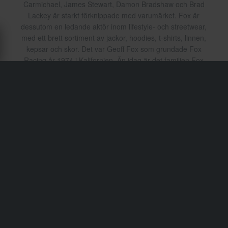
Carmichael, James Stewart, Damon Bradshaw och Brad
Lackey är starkt förknippade med varumärket. Fox är
dessutom en ledande aktör inom lifestyle- och streetwear,
med ett brett sortiment av jackor, hoodies, t-shirts, linnen,
kepsar och skor. Det var Geoff Fox som grundade Fox
Racing år 1974 i Kalifornien. Än idag är det familjen Fox
som äger och driver företaget, med ambitionen att
ständigt förnya och utveckla sina produkter – utan att
glömma Geoff Fox ursprungliga mål: att skapa de bästa,
mest hållbara motocrossprodukterna till ett pris som alla
har råd med.
Frakt & Leverans
Köpvillkor
Betalning
Integritetspolicy
Returer
Ångerrätt
Orderstatus
Reklamationer & Klagomål
Information om återvinning
Om xlmoto.se