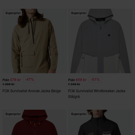
Superpris!
Superpris!
-47%
-51%
579 kr
659 kr
Från
Från
1 099 kr
1 349 kr
FOX Survivalist Anorak Jacka Beige
FOX Survivalist Windbreaker Jacka
Stålgrå
Superpris!
Superpris!