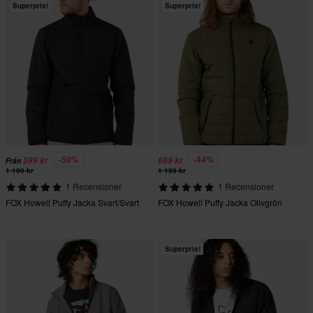
Superpris!
Superpris!
-50%
-44%
599 kr
669 kr
Från
1 199 kr
1 199 kr
1 Recensioner
1 Recensioner
FOX Howell Puffy Jacka Svart/Svart
FOX Howell Puffy Jacka Olivgrön
Superpris!