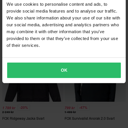
We use cookies to personalise content and ads, to
-48%
-40%
799 kr
399 kr
provide social media features and to analyse our traffic.
1 549 kr
669 kr
We also share information about your use of our site with
FOX Pit Stop Coaches Jacka Dam
2 Recensioner
Röd
our social media, advertising and analytics partners who
FOX Mercer Jacka Svart
may combine it with other information that you’ve
provided to them or that they’ve collected from your use
Superpris!
of their services.
OK
-20%
-47%
1 789 kr
799 kr
2 249 kr
1 499 kr
FOX Ridgeway Jacka Svart
FOX Survivalist Anorak 2.0 Svart