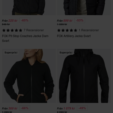
-65%
-53%
225 kr
899 kr
Från
Från
649 kr
1 899 kr
7 Recensioner
1 Recensioner
FOX Pit Stop Coaches Jacka Dam
FOX Artillery Jacka Svart
Svart
Superpris!
Superpris!
-66%
-49%
369 kr
1 079 kr
Från
Från
1 099 kr
2 099 kr