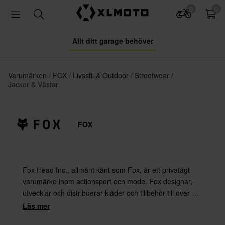
0
0
Allt ditt garage behöver
Varumärken
FOX
Livsstil & Outdoor
Streetwear
Jackor & Västar
FOX
Fox Head Inc., allmänt känt som Fox, är ett privatägt
varumärke inom actionsport och mode. Fox designar,
utvecklar och distribuerar kläder och tillbehör till över 50
länder, med huvudfokus på motocross.
Läs mer