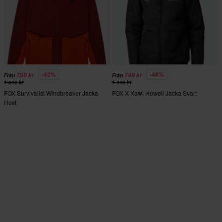
-42%
-48%
789 kr
749 kr
Från
Från
1 349 kr
1 449 kr
FOX Survivalist Windbreaker Jacka
FOX X Kawi Howell Jacka Svart
Rost