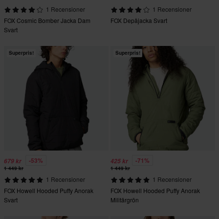
1 Recensioner
1 Recensioner
FOX Cosmic Bomber Jacka Dam
FOX Depåjacka Svart
Svart
Superpris!
Superpris!
-53%
-71%
679 kr
425 kr
1 449 kr
1 449 kr
1 Recensioner
1 Recensioner
FOX Howell Hooded Puffy Anorak
FOX Howell Hooded Puffy Anorak
Svart
Militärgrön