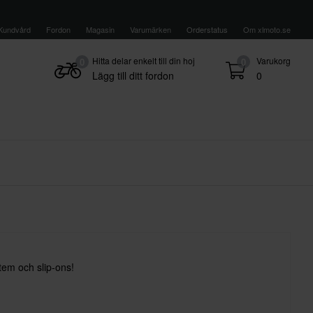
Kundvård
Fordon
Magasin
Varumärken
Orderstatus
Om xlmoto.se
Hitta delar enkelt till din hoj
Varukorg
0
0
Lägg till ditt fordon
0
tem och slip-ons!