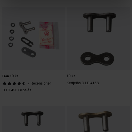
19 kr
19 kr
Från
Kedjelås D.I.D 415S
7 Recensioner
D.I.D 420 Clipslås