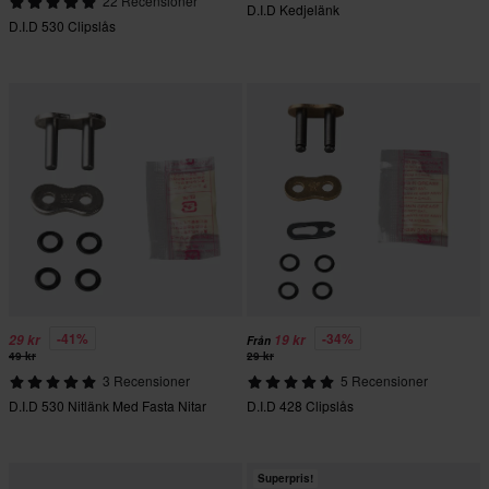
22 Recensioner
D.I.D Kedjelänk
D.I.D 530 Clipslås
-41%
-34%
29 kr
19 kr
Från
49 kr
29 kr
3 Recensioner
5 Recensioner
D.I.D 530 Nitlänk Med Fasta Nitar
D.I.D 428 Clipslås
Superpris!