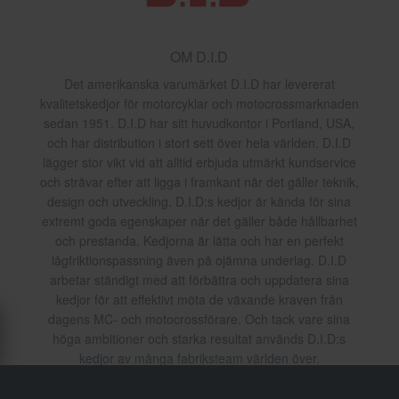
OM D.I.D
Det amerikanska varumärket D.I.D har levererat
kvalitetskedjor för motorcyklar och motocrossmarknaden
sedan 1951. D.I.D har sitt huvudkontor i Portland, USA,
och har distribution i stort sett över hela världen. D.I.D
lägger stor vikt vid att alltid erbjuda utmärkt kundservice
och strävar efter att ligga i framkant när det gäller teknik,
design och utveckling. D.I.D:s kedjor är kända för sina
extremt goda egenskaper när det gäller både hållbarhet
och prestanda. Kedjorna är lätta och har en perfekt
lågfriktionspassning även på ojämna underlag. D.I.D
arbetar ständigt med att förbättra och uppdatera sina
kedjor för att effektivt möta de växande kraven från
dagens MC- och motocrossförare. Och tack vare sina
höga ambitioner och starka resultat används D.I.D:s
kedjor av många fabriksteam världen över.