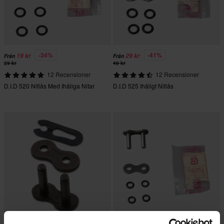
-34%
-41%
19 kr
29 kr
Från
Från
29 kr
49 kr
12 Recensioner
12 Recensioner
D.I.D 520 Nitlås Med Ihåliga Nitar
D.I.D 525 Ihåligt Nitlås