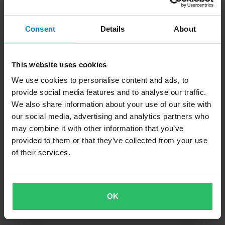
-14%
-34%
25 kr
19 kr
Från
29 kr
29 kr
28 Recensioner
1 Recensioner
Consent
Details
About
D.I.D 525 Kedjelänk
Kedjelås D.I.D 420 Solid Rivet
This website uses cookies
Superpris!
We use cookies to personalise content and ads, to
provide social media features and to analyse our traffic.
We also share information about your use of our site with
our social media, advertising and analytics partners who
may combine it with other information that you’ve
provided to them or that they’ve collected from your use
of their services.
-30%
-10%
105 kr
89 kr
149 kr
99 kr
OK
3 Recensioner
1 Recensioner
Kedjelås D.I.D 532ZLV Hollow Rivet
Kedjelås D.I.D 630V Solid Rivet