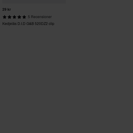
29 kr
5 Recensioner
Kedjelås D.I.D G&B 520DZ2 clip