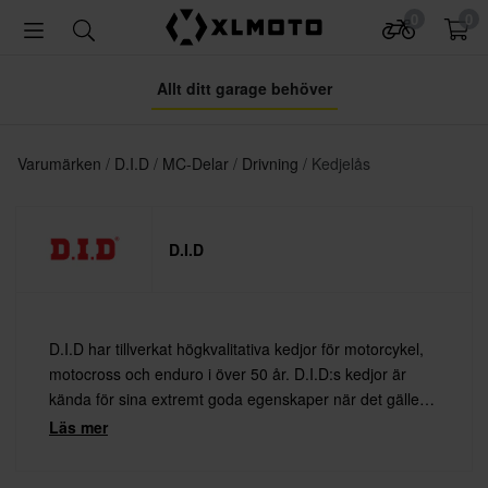
0
0
Allt ditt garage behöver
Varumärken
D.I.D
MC-Delar
Drivning
Kedjelås
D.I.D
D.I.D har tillverkat högkvalitativa kedjor för motorcykel,
motocross och enduro i över 50 år. D.I.D:s kedjor är
kända för sina extremt goda egenskaper när det gäller
både hållbarhet och låg friktion, och används av många
Läs mer
fabriksteam världen över.