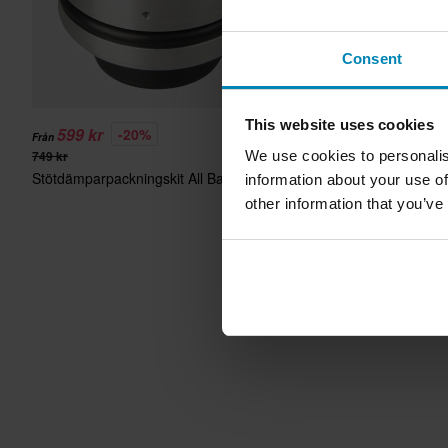
Consent
This website uses cookies
599 kr
-20%
Från
749 kr
We use cookies to personalis
Stötdämparpackningskit All Balls
information about your use of
other information that you’ve