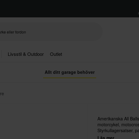
Livsstil & Outdoor
Outlet
Allt ditt garage behöver
re
Amerikanska All Balls
motorcykel, motocross
Styrkullagersatser, pa
har det du behöver!
Läs mer