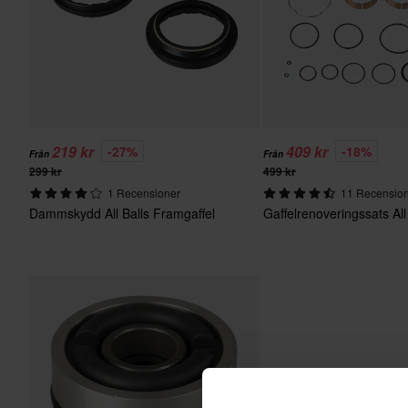
219 kr
409 kr
-27%
-18%
Från
Från
299 kr
499 kr
1 Recensioner
11 Recensio
Dammskydd All Balls Framgaffel
Gaffelrenoveringssats All