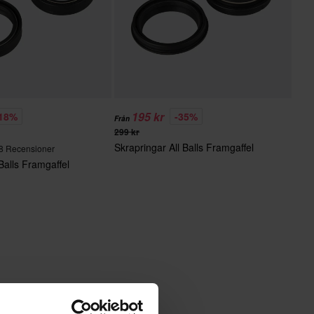
195 kr
-18%
-35%
Från
299 kr
Skrapringar All Balls Framgaffel
8 Recensioner
Balls Framgaffel