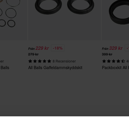
229 kr
329 kr
-18%
Från
Från
279 kr
399 kr
ner
8 Recensioner
4
 Balls
All Balls Gaffeldammskyddskit
Packboxkit All 