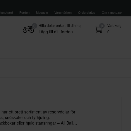
Kundvård
Fordon
Magasin
Varumärken
Orderstatus
Om xlmoto.se
Hitta delar enkelt till din hoj
Varukorg
0
0
Lägg till ditt fordon
0
 har ett brett sortiment av reservdelar för
, snöskoter och fyrhjuling.
ckboxar eller hjuldistansringar – All Balls