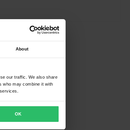
About
ck. Deras däck
h de presterar
se our traffic. We also share
arhet, så när du
ers who may combine it with
fär.
 services.
OK