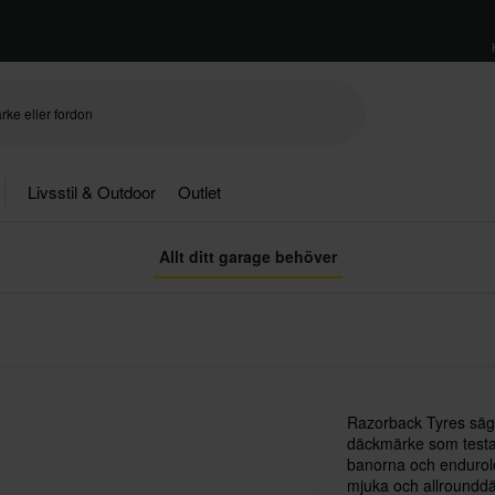
Livsstil & Outdoor
Outlet
Allt ditt garage behöver
Razorback Tyres säger
däckmärke som testats
banorna och endurolo
mjuka och allrounddä