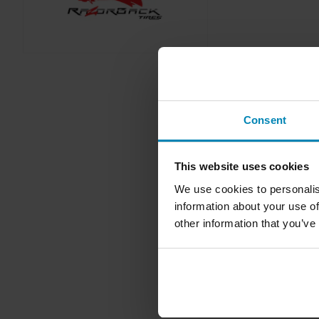
Consent
Razorback är 
This website uses cookies
används av må
We use cookies to personalis
riktigt bra, sä
information about your use of
köp
other information that you’ve