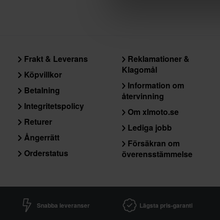
Frakt & Leverans
Reklamationer &
Klagomål
Köpvillkor
Information om
Betalning
återvinning
Integritetspolicy
Om xlmoto.se
Returer
Lediga jobb
Ångerrätt
Försäkran om
Orderstatus
överensstämmelse
Snabba leveranser
Lägsta pris-garanti