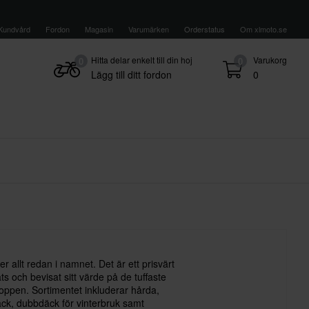
Kundvård
Fordon
Magasin
Varumärken
Orderstatus
Om xlmoto.se
Hitta delar enkelt till din hoj
Varukorg
0
0
Lägg till ditt fordon
0
 allt redan i namnet. Det är ett prisvärt
 och bevisat sitt värde på de tuffaste
ppen. Sortimentet inkluderar hårda,
ck, dubbdäck för vinterbruk samt