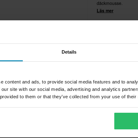
däckmousse.
Läs mer
Details
OM RAZORBACK
en mycket bra tillverkare av cross-, motorcykel- och endurodä
nga seriösa åkare runt om i Europa. Kvalitén är mycket hög oc
e content and ads, to provide social media features and to analy
rskilt i förhållande till priset. Däcken har bra grepp och lång hållb
 our site with our social media, advertising and analytics partn
er däck från Razorback kan du alltid känna att du gjort en bra af
 provided to them or that they’ve collected from your use of their