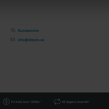
Kundservice
info@xlmoto.se
Fri frakt över 1500kr*
60 dagars returrätt*