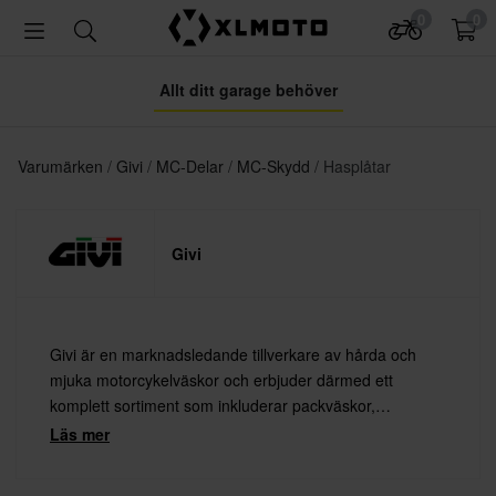
0
0
Allt ditt garage behöver
Varumärken
Givi
MC-Delar
MC-Skydd
Hasplåtar
Givi
Givi är en marknadsledande tillverkare av hårda och
mjuka motorcykelväskor och erbjuder därmed ett
komplett sortiment som inkluderar packväskor,
toppboxar, tankväskor och sidoväskor. Givis produkter
Läs mer
är kända för sin höga kvalitet och slitstyrka.