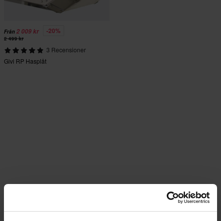
-20%
2 009 kr
Från
2 499 kr
3 Recensioner
Givi RP Hasplåt