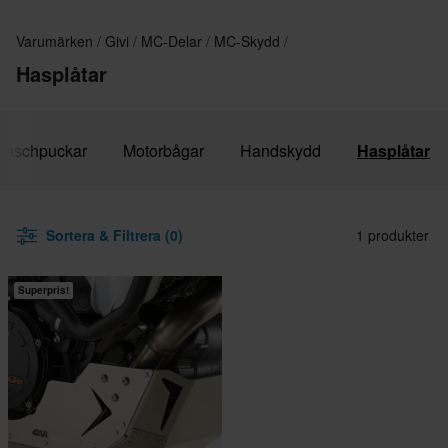
Varumärken
Givi
MC-Delar
MC-Skydd
Hasplåtar
raschpuckar
Motorbågar
Handskydd
Hasplåtar
Sortera & Filtrera (0)
1 produkter
Superpris!