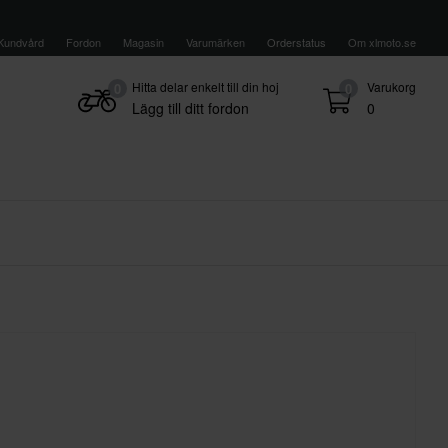
Kundvård
Fordon
Magasin
Varumärken
Orderstatus
Om xlmoto.se
Hitta delar enkelt till din hoj
Varukorg
0
0
Lägg till ditt fordon
0