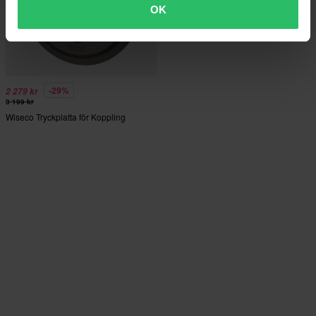
OK
-29%
2 279 kr
3 199 kr
Wiseco Tryckplatta för Koppling