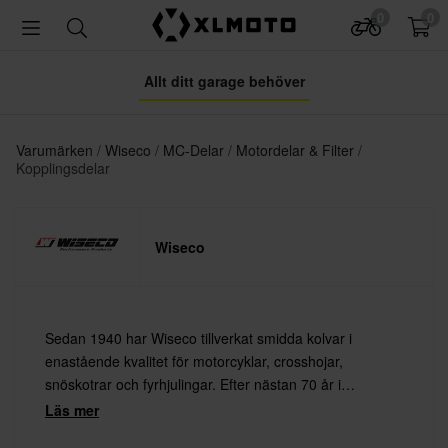
0
0
Allt ditt garage behöver
Varumärken
Wiseco
MC-Delar
Motordelar & Filter
Kopplingsdelar
Wiseco
Sedan 1940 har Wiseco tillverkat smidda kolvar i
enastående kvalitet för motorcyklar, crosshojar,
snöskotrar och fyrhjulingar. Efter nästan 70 år i
branschen har Wiseco blivit synonymt med
Läs mer
högkvalitativa produkter som överträffar kundernas krav.