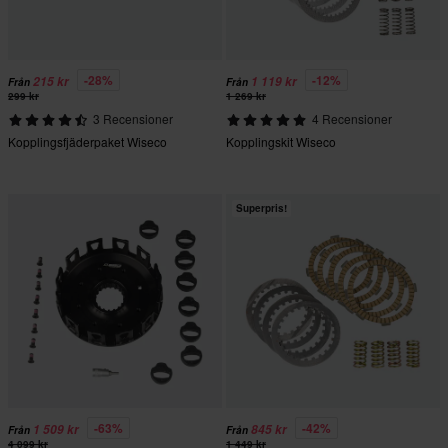
-28%
-12%
215 kr
1 119 kr
Från
Från
299 kr
1 269 kr
3 Recensioner
4 Recensioner
Kopplingsfjäderpaket Wiseco
Kopplingskit Wiseco
Superpris!
-63%
-42%
1 509 kr
845 kr
Från
Från
4 099 kr
1 449 kr