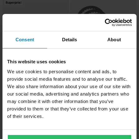
Superpris!
Consent
Details
About
This website uses cookies
229 kr
-29%
Från
249 kr
We use cookies to personalise content and ads, to
Från
349 kr
249 kr
provide social media features and to analyse our traffic.
Wiseco Kopplingsfjädersats
2 Recensioner
We also share information about your use of our site with
Wiseco Mellanskivor Koppling
our social media, advertising and analytics partners who
may combine it with other information that you’ve
provided to them or that they’ve collected from your use
Superpris!
of their services.