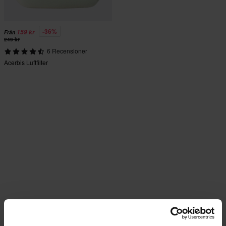
-36%
159 kr
Från
249 kr
6 Recensioner
Acerbis Luftfilter