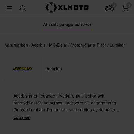
0
0
Allt ditt garage behöver
Varumärken
Acerbis
MC-Delar
Motordelar & Filter
Luftfilter
Acerbis
Acerbis är en ledande tillverkare av tillbehör och
reservdelar för motocross. Tack vare sitt engagemang
för ständig utveckling och en kombination av de bästa
materialen med den senaste teknologin erbjuder Acerbis
Läs mer
alltid högsta kvalitet.