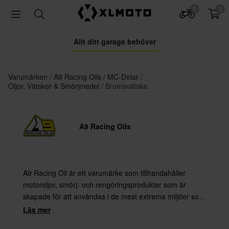
0
0
Allt ditt garage behöver
Varumärken
A9 Racing Oils
MC-Delar
Oljor, Vätskor & Smörjmedel
Bromsvätska
A9 Racing Oils
A9 Racing Oil är ett varumärke som tillhandahåller
motoroljor, smörj- och rengöringsprodukter som är
skapade för att användas i de mest extrema miljöer som
motorer och din hoj kan utsättas för
Läs mer