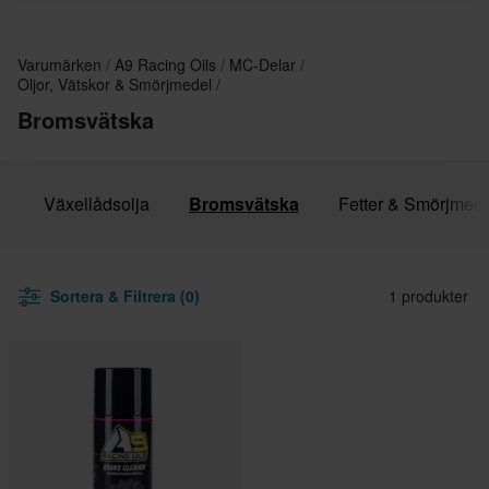
Varumärken
A9 Racing Oils
MC-Delar
Oljor, Vätskor & Smörjmedel
Bromsvätska
C
Växellådsolja
Bromsvätska
Fetter & Smörjmed
Sortera & Filtrera (0)
1 produkter