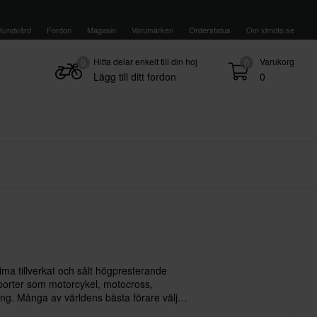
Kundvård
Fordon
Magasin
Varumärken
Orderstatus
Om xlmoto.se
Hitta delar enkelt till din hoj
Varukorg
0
0
Lägg till ditt fordon
0
a tillverkat och sålt högpresterande
nsporter som motorcykel, motocross,
ing. Många av världens bästa förare väljer
tt samarbete som ger riktigt bra resultat.