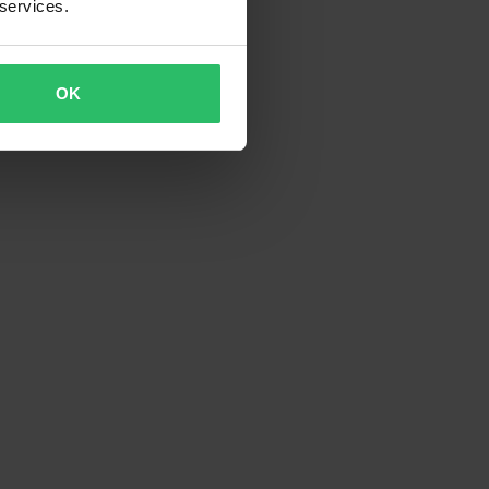
 services.
OK