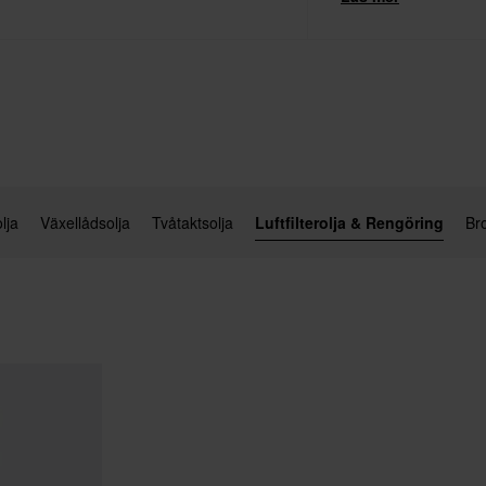
lja
Växellådsolja
Tvåtaktsolja
Luftfilterolja & Rengöring
Br