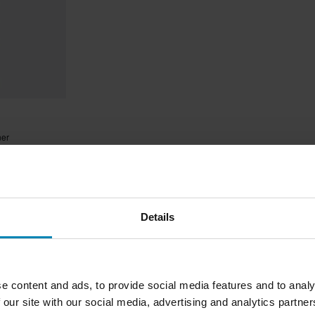
ner
1 385ml
Details
1
Sida
av
1
e content and ads, to provide social media features and to analy
 our site with our social media, advertising and analytics partn