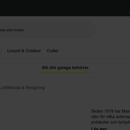
Livsstil & Outdoor
Outlet
Allt ditt garage behöver
Luftfilterolja & Rengöring
Sedan 1979 har Maxim
oljor för olika actio
snöskoter och fyrhjul
Maximas produkter – e
Läs mer