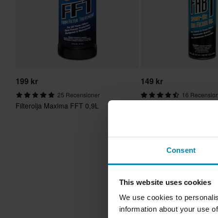
199 kr
149 kr
25 Recensioner
16 Recensio
Filterolja Maxima FFT 0,9L
Filterspray Maxima FAB
Consent
This website uses cookies
We use cookies to personalis
information about your use of