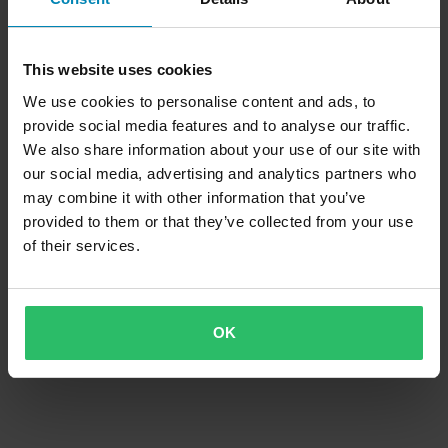
This website uses cookies
We use cookies to personalise content and ads, to
provide social media features and to analyse our traffic.
-54%
-62%
459 kr
375 kr
Från
We also share information about your use of our site with
999 kr
999 kr
our social media, advertising and analytics partners who
2 Recensioner
3 Recensioner
may combine it with other information that you’ve
Bromshandtag Titax EVO Svart Lång
Kopplingshandtag Titax EVO Silver-
Svart Lång
provided to them or that they’ve collected from your use
of their services.
OK