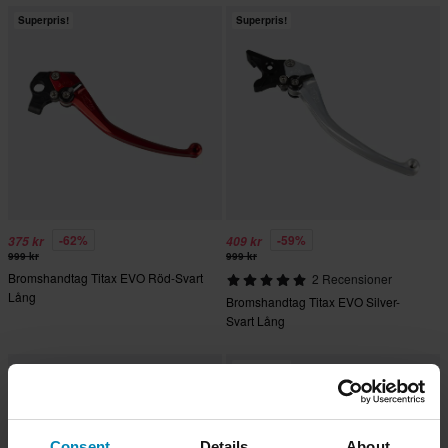
Superpris!
Superpris!
-62%
-59%
375 kr
409 kr
999 kr
999 kr
Bromshandtag Titax EVO Röd-Svart
2 Recensioner
Lång
Bromshandtag Titax EVO Silver-
Svart Lång
Superpris!
Consent
Details
About