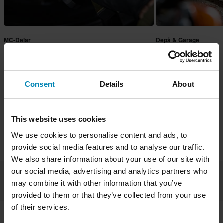
MC-Delar
Depå & Garage
Consent
Details
About
This website uses cookies
Varumärken
Proworks
MC-Delar
Styren & Reglage
We use cookies to personalise content and ads, to
Handtag
provide social media features and to analyse our traffic.
We also share information about your use of our site with
our social media, advertising and analytics partners who
 & Reglage
Styren
Handtag
Broms- & Kopplingsh
may combine it with other information that you’ve
provided to them or that they’ve collected from your use
of their services.
Sortera & Filtrera (0)
1 produkter