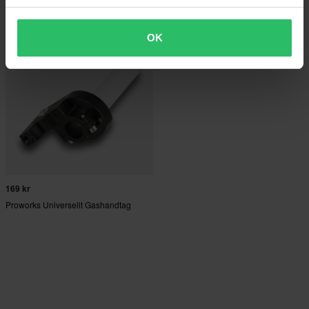
OK
169 kr
Proworks Universellt Gashandtag