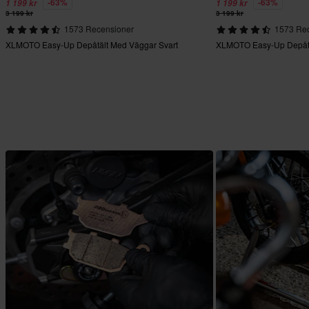
-63%
-63%
1 199 kr
1 199 kr
3 199 kr
3 199 kr
1573 Recensioner
1573 Re
XLMOTO Easy-Up Depåtält Med Väggar Svart
XLMOTO Easy-Up Depåtä