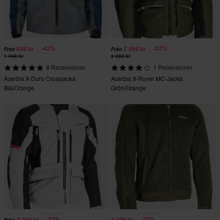
-42%
-37%
839 kr
2 459 kr
Från
Från
1 449 kr
3 899 kr
8 Recensioner
1 Recensioner
Acerbis X-Duro Crossjacka
Acerbis X-Rover MC-Jacka
Blå/Orange
Grön/Orange
-23%
-33%
3 019 kr
1 039 kr