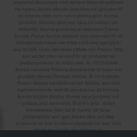
erfarenhet tillsammans med världens bästa offroadförare
har berikat Acerbis tekniska utveckling och gjort dem till
en ledande aktör inom motorcykelindustrin. Acerbis
produkter tillverkas alltid med fokus på funktion och
hållbarhet. Acerbis grundades av italienaren Franco
Acerbis. Franco Acerbis arbetade som mekaniker för ett
italienskt enduroteam och följde 1973 med laget på en
resa till USA. Under den resan träffade han Preston Petty,
som vid den tiden var känd för sin produktion av
plastkomponenter för motorcyklar. År 1973 började
Acerbis importera Prestons stänkskärmar till Italien och
grundade därmed företaget Acerbis. År 1979 slutade
Preston tillverka stänkskärmar och Acerbis, som varit
marknadsledande, stod då utan skärmar att leverera.
Acerbis började därefter tillverka egna produkter och
utökade även sortimentet till andra delar, såsom
bränsletankar. Men det är framför allt deras
plastprodukter som gjort Acerbis känt, och idag
producerar de över 4 miljoner plastdelar om året, med
distribution i 43 länder världen över.