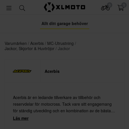
0
0
Allt ditt garage behöver
Varumärken
Acerbis
MC-Utrustning
Jackor, Skjortor & Huvtröjor
Jackor
Acerbis
Acerbis är en ledande tillverkare av tillbehör och
reservdelar för motocross. Tack vare sitt engagemang
för ständig utveckling och en kombination av de bästa
materialen med den senaste teknologin erbjuder Acerbis
Läs mer
alltid högsta kvalitet.