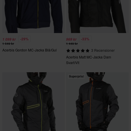
-29%
-33%
1 099 kr
969 kr
1 549 kr
1 449 kr
Acerbis Gordon MC-Jacka Blå/Gul
3 Recensioner
Acerbis Matt MC-Jacka Dam
Svart/Vit
Superpris!