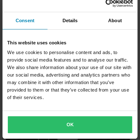
Superpris!
Superpris!
Consent
Details
About
This website uses cookies
We use cookies to personalise content and ads, to
provide social media features and to analyse our traffic.
We also share information about your use of our site with
our social media, advertising and analytics partners who
may combine it with other information that you’ve
-47%
-34%
979 kr
1 159 kr
Från
Från
provided to them or that they’ve collected from your use
1 849 kr
1 769 kr
of their services.
3 Recensioner
3 Recensioner
Acerbis Ruby MC-Jacka Dam Svart
Acerbis Up Town MC-Jacka Svart
OK
Superpris!