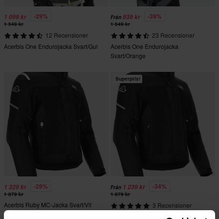
-29%
-39%
1 099 kr
939 kr
Från
1 549 kr
1 549 kr
12 Recensioner
23 Recensioner
Acerbis One Endurojacka Svart/Gul
Acerbis One Endurojacka
Svart/Orange
Superpris!
-29%
-34%
1 329 kr
1 239 kr
Från
1 879 kr
1 879 kr
Acerbis Ruby MC-Jacka Svart/Vit
3 Recensioner
Acerbis Ruby MC-Jacka Svart