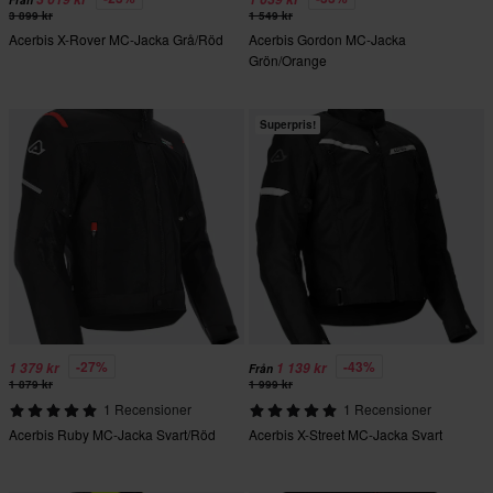
Från
3 899 kr
1 549 kr
Acerbis X-Rover MC-Jacka Grå/Röd
Acerbis Gordon MC-Jacka
Grön/Orange
Superpris!
-27%
-43%
1 379 kr
1 139 kr
Från
1 879 kr
1 999 kr
1 Recensioner
1 Recensioner
Acerbis Ruby MC-Jacka Svart/Röd
Acerbis X-Street MC-Jacka Svart