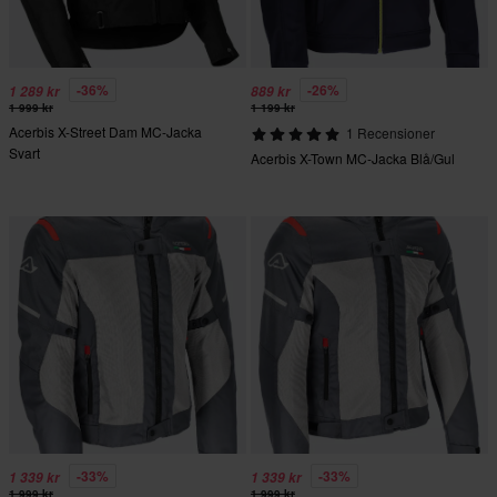
-36%
-26%
1 289 kr
889 kr
1 999 kr
1 199 kr
Acerbis X-Street Dam MC-Jacka
1 Recensioner
Svart
Acerbis X-Town MC-Jacka Blå/Gul
-33%
-33%
1 339 kr
1 339 kr
1 999 kr
1 999 kr