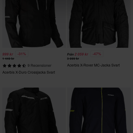
-31%
-47%
999 kr
2 059 kr
Från
1 449 kr
3 899 kr
Acerbis X-Rover MC-Jacka Svart
9 Recensioner
Acerbis X-Duro Crossjacka Svart