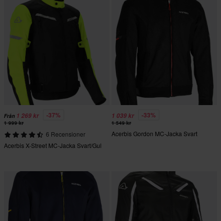
-37%
-33%
1 269 kr
1 039 kr
Från
1 999 kr
1 549 kr
Acerbis Gordon MC-Jacka Svart
6 Recensioner
Acerbis X-Street MC-Jacka Svart/Gul