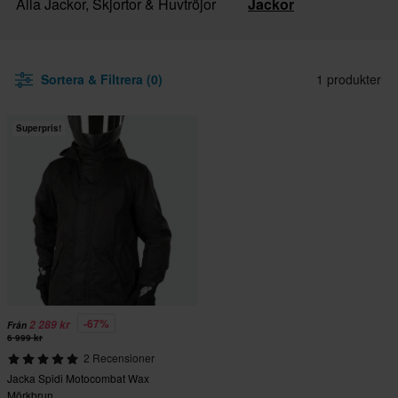
Alla Jackor, Skjortor & Huvtröjor
Jackor
Sortera & Filtrera (0)
1 produkter
Superpris!
-67%
2 289 kr
Från
6 999 kr
2 Recensioner
Jacka Spidi Motocombat Wax
Mörkbrun