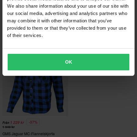
We also share information about your use of our site with
our social media, advertising and analytics partners who
-37%
-31%
1 229 kr
1 349 kr
Från
may combine it with other information that you’ve
1 949 kr
1 949 kr
3 Recensioner
2 Recensioner
provided to them or that they’ve collected from your use
GMS Jaguar MC-Flannelskjorta
GMS Jaguar MC-Flannelskjorta
of their services.
Svart/Röd
Olivgrön/Svart
Superpris!
OK
-37%
1 229 kr
Från
1 949 kr
GMS Jaguar MC-Flannelskjorta