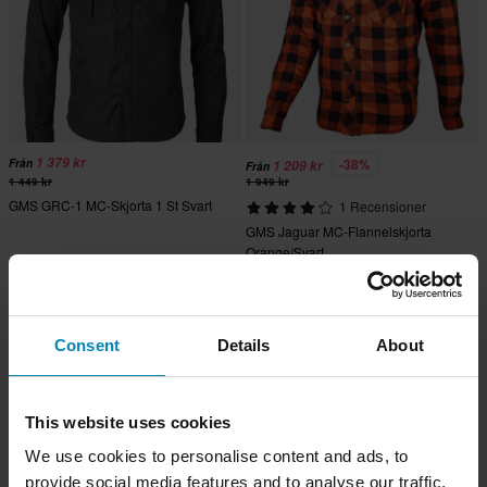
1 379 kr
-38%
Från
1 209 kr
Från
1 449 kr
1 949 kr
GMS GRC-1 MC-Skjorta 1 St Svart
1 Recensioner
GMS Jaguar MC-Flannelskjorta
Orange/Svart
Superpris!
Consent
Details
About
This website uses cookies
We use cookies to personalise content and ads, to
provide social media features and to analyse our traffic.