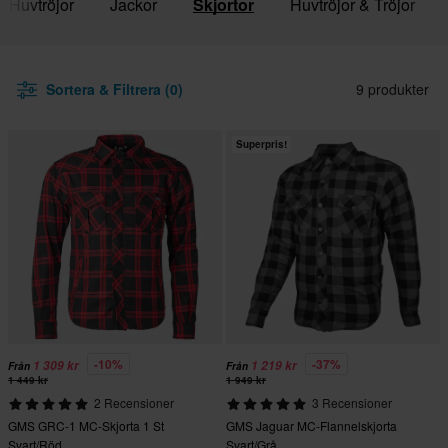
& Huvtröjor
Jackor
Skjortor
Huvtröjor & Tröjor
Sortera & Filtrera (0)
9 produkter
Superpris!
-10%
-37%
1 309 kr
1 219 kr
Från
Från
1 449 kr
1 949 kr
2 Recensioner
3 Recensioner
GMS GRC-1 MC-Skjorta 1 St
GMS Jaguar MC-Flannelskjorta
Svart/Röd
Svart/Grå