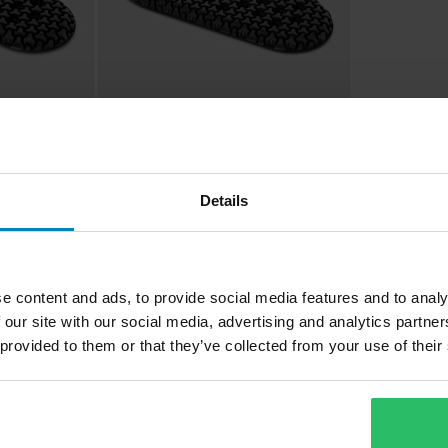
379 kr
399 kr
x CE Level
Bowtex Sas-Tec Tripleflex CE Level
Details
ägg
2 MC-Knäskyddsinlägg
e content and ads, to provide social media features and to analy
 our site with our social media, advertising and analytics partn
1
 provided to them or that they’ve collected from your use of their
Sida
av
1