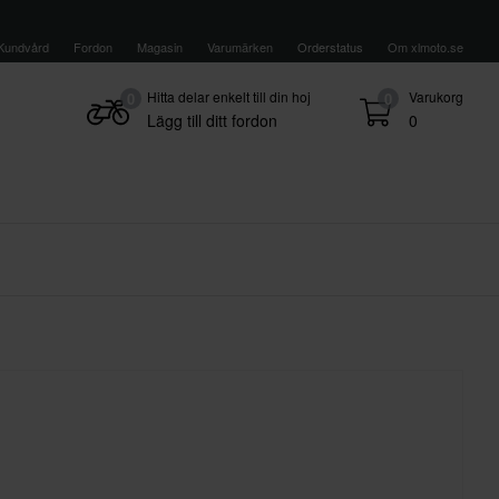
Kundvård
Fordon
Magasin
Varumärken
Orderstatus
Om xlmoto.se
Hitta delar enkelt till din hoj
Varukorg
0
0
Lägg till ditt fordon
0