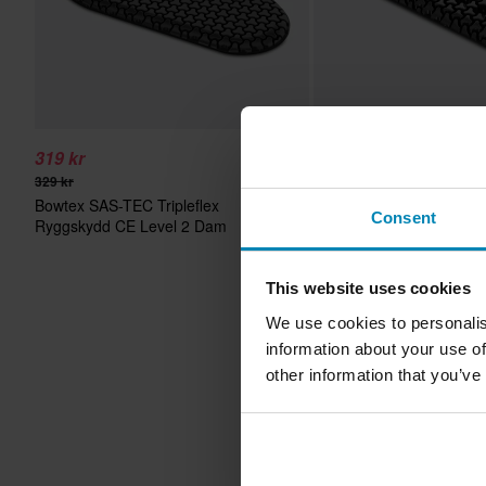
319 kr
379 kr
329 kr
399 kr
Bowtex SAS-TEC Tripleflex
Bowtex Sas-Tec Triplefle
Consent
Ryggskydd CE Level 2 Dam
2 MC-Armbågsskyddsinl
This website uses cookies
We use cookies to personalis
information about your use of
other information that you’ve