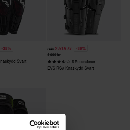
2 519 kr
-38%
-39%
Från
4 099 kr
näskydd Svart
5 Recensioner
EVS RS9 Knäskydd Svart