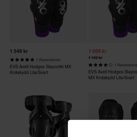
1 549 kr
1 099 kr
1 199 kr
1 Recensioner
1 Recension
EVS Axell Hodges Slayco96 MX
EVS Axell Hodges Slayc
Knäskydd Lila/Svart
MX Knäskydd Lila/Svart