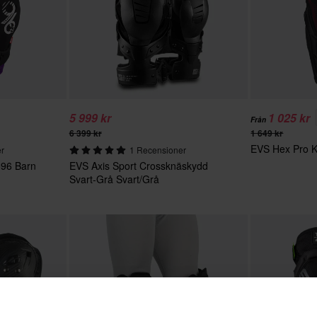
5 999 kr
1 025 kr
Från
6 399 kr
1 649 kr
EVS Hex Pro K
er
1 Recensioner
o96 Barn
EVS Axis Sport Crossknäskydd
Svart-Grå Svart/Grå