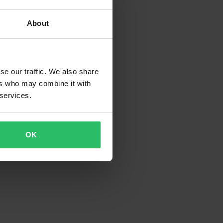
About
se our traffic. We also share
 Recensioner
ers who may combine it with
strana TP199 MX
 services.
 Svart/Hi-Vis
OK