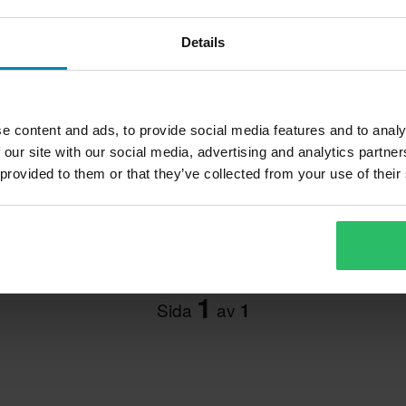
Details
349 kr
1 269 kr
e content and ads, to provide social media features and to analy
er
7 Recensioner
1
 our site with our social media, advertising and analytics partn
on
Knäskydd EVS Option Par Svart
EVS Travis Pa
 provided to them or that they’ve collected from your use of their
Knäskydd Barn
1
Sida
av
1