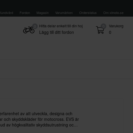
Kundvård
Fordon
Magasin
Varumärken
Orderstatus
Om xlmoto.se
Hitta delar enkelt till din hoj
Varukorg
0
0
Lägg till ditt fordon
0
erfarenhet av att utveckla, designa och
mar och skyddskläder för motocross. EVS är
tbud av högkvalitativ skyddsutrustning och
art val för många motocrossförare.