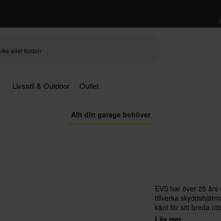
Livsstil & Outdoor
Outlet
Allt ditt garage behöver
EVS har över 25 års 
tillverka skyddshjäl
känt för sitt breda u
är därför ett självkl
Läs mer