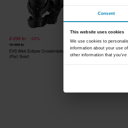
Consent
This website uses cookies
8 099 kr
349 kr
-23%
We use cookies to personalis
10 499 kr
5 Recension
information about your use of
EVS Web Eclipse Crossknäskydd
Knäskydd Barn EVS Opti
other information that you’ve
(Par) Svart