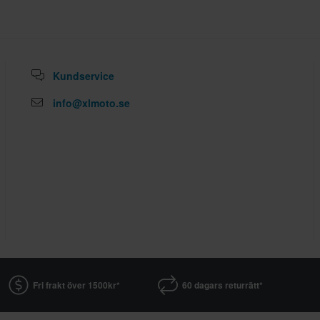
Kundservice
info@xlmoto.se
Fri frakt över 1500kr*
60 dagars returrätt*