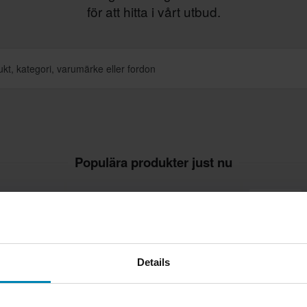
för att hitta i vårt utbud.
Populära produkter just nu
Superpris!
Details