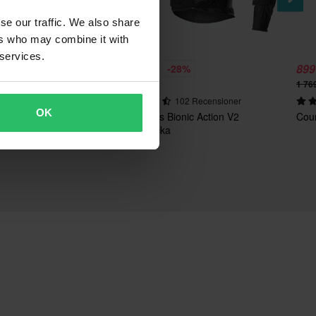
se our traffic. We also share
ers who may combine it with
 services.
1 579 kr
899
%
-28%
2 195 kr
1 76
298 Recensioner
102 Recensioner
OK
-1 Depåstöd
Alpinestars Bionic Action V2
Cou
Skyddsjacka