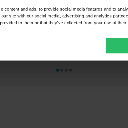
e content and ads, to provide social media features and to analy
 our site with our social media, advertising and analytics partn
 provided to them or that they’ve collected from your use of their
169 kr
275 kr
-69%
-62
549 kr
719 kr
oner
7366 Recensioner
9
ralhjälm
XLMOTO Slipstream
Proworks 2-In
Motorcykelryggsäck