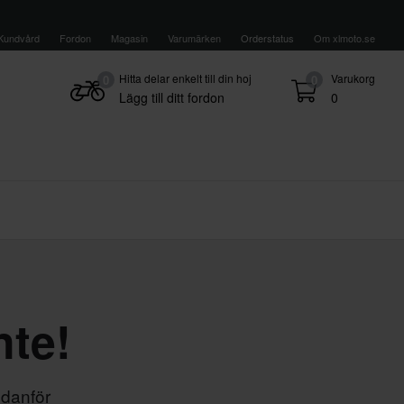
Kundvård
Fordon
Magasin
Varumärken
Orderstatus
Om xlmoto.se
Hitta delar enkelt till din hoj
Varukorg
0
0
Lägg till ditt fordon
0
nte!
edanför