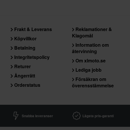
Frakt & Leverans
Reklamationer &
Klagomål
Köpvillkor
Information om
Betalning
återvinning
Integritetspolicy
Om xlmoto.se
Returer
Lediga jobb
Ångerrätt
Försäkran om
Orderstatus
överensstämmelse
Snabba leveranser
Lägsta pris-garanti