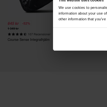
This website uses cookies
We use cookies to personalis
information about your use of
other information that you’ve
645 kr
749 kr
-52%
-52%
1 349 kr
1 549 kr
107 Recensioner
464 Recensi
Course Sense Integralhjälm
Course Raider Evo Integ