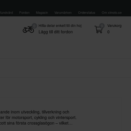
Kundvård
Fordon
Magasin
Varumärken
Orderstatus
Om xlmoto.se
Hitta delar enkelt till din hoj
Varukorg
0
0
Lägg till ditt fordon
0
ande inom utveckling, tillverkning och
ter för motorsport, cykling och vintersport.
cott sina första crossglasögon – vilket
å deras framgångsrika resa inom