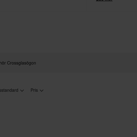
motorsporten.
ehör Crossglasögon
gsstandard
Pris