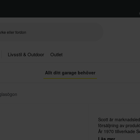
Livsstil & Outdoor
Outlet
Allt ditt garage behöver
glasögon
Scott är marknadsled
försäljning av produk
År 1970 tillverkade S
markerade starten p
Läs mer