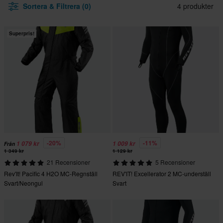
Sortera & Filtrera (0)
4 produkter
Superpris!
-20%
-11%
1 079 kr
1 009 kr
Från
1 349 kr
1 129 kr
21 Recensioner
5 Recensioner
Rev'It! Pacific 4 H2O MC-Regnställ
REV'IT! Excellerator 2 MC-underställ
Svart/Neongul
Svart