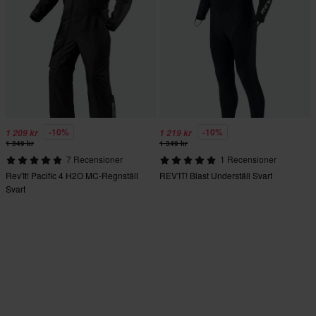
-10%
-10%
1 209 kr
1 219 kr
1 349 kr
1 349 kr
7 Recensioner
1 Recensioner
Rev'It! Pacific 4 H2O MC-Regnställ
REV'IT! Blast Underställ Svart
Svart