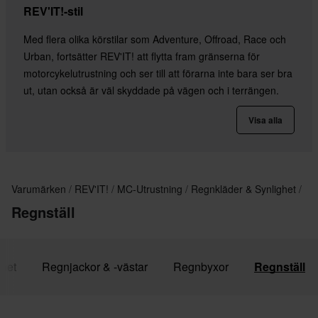
REV'IT!-stil
Med flera olika körstilar som Adventure, Offroad, Race och
Urban, fortsätter REV'IT! att flytta fram gränserna för
motorcykelutrustning och ser till att förarna inte bara ser bra
ut, utan också är väl skyddade på vägen och i terrängen.
Visa alla
Varumärken
REV'IT!
MC-Utrustning
Regnkläder & Synlighet
Regnställ
ghet
Regnjackor & -västar
Regnbyxor
Regnställ