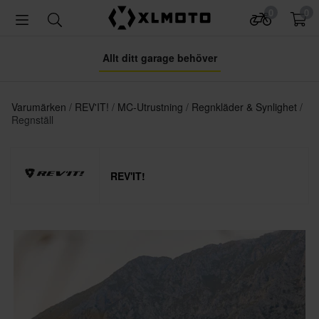
0
0
Allt ditt garage behöver
Varumärken
REV'IT!
MC-Utrustning
Regnkläder & Synlighet
Regnställ
REV'IT!