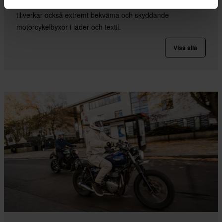
REV'IT! är välkända för sina snygga motorcykeljeans, men
tillverkar också extremt bekväma och skyddande
motorcykelbyxor i läder och textil.
Visa alla