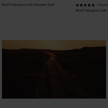
REV'IT! Mangrove 2 MC-Handskar Svart
1 Recens
REV'IT! Mangrove 2 MC-