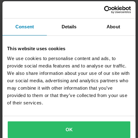
ventilerad. REV'IT! har en jacka för alla förare och alla
förhållanden.
Visa alla
Consent
Details
About
This website uses cookies
We use cookies to personalise content and ads, to
provide social media features and to analyse our traffic.
We also share information about your use of our site with
our social media, advertising and analytics partners who
may combine it with other information that you’ve
provided to them or that they’ve collected from your use
of their services.
REV'IT!-jeans och -byxor
OK