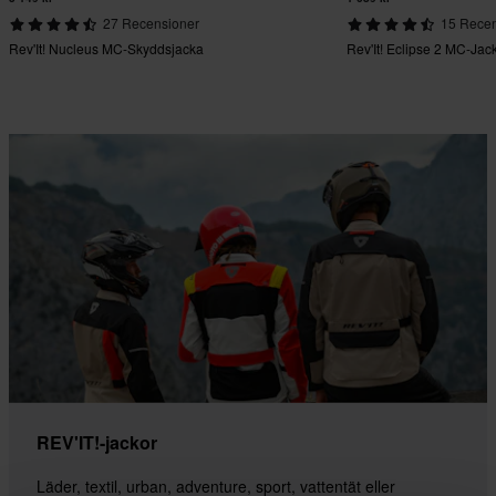
27 Recensioner
15 Recen
Rev'It! Nucleus MC-Skyddsjacka
Rev'It! Eclipse 2 MC-Jac
REV'IT!-jackor
Läder, textil, urban, adventure, sport, vattentät eller