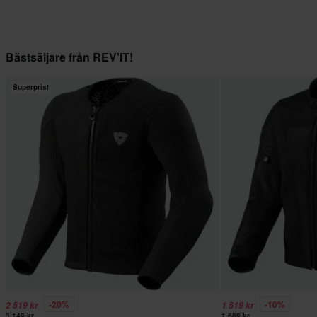
Bästsäljare från REV'IT!
Superpris!
-20%
-10%
2 519 kr
1 519 kr
3 149 kr
1 689 kr