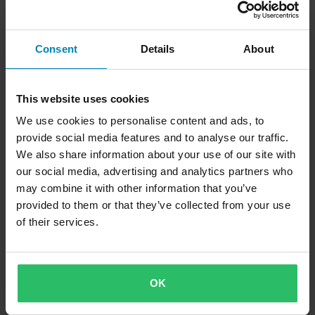
Consent
Details
About
-20%
-26%
2 569 kr
2 869 kr
This website uses cookies
3 199 kr
3 899 kr
Stylmartin Impact Pro WP MC-
7 Recensioner
We use cookies to personalise content and ads, to
Stövlar Svart
Stylmartin MATRIX MC-Skor
provide social media features and to analyse our traffic.
Mörkgrå
We also share information about your use of our site with
our social media, advertising and analytics partners who
may combine it with other information that you’ve
provided to them or that they’ve collected from your use
of their services.
OK