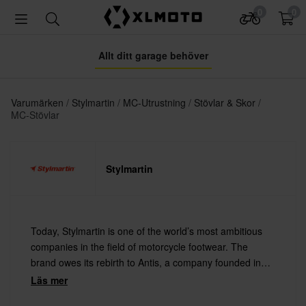
0
0
Allt ditt garage behöver
Varumärken
Stylmartin
MC-Utrustning
Stövlar & Skor
MC-Stövlar
Stylmartin
Today, Stylmartin is one of the world’s most ambitious
companies in the field of motorcycle footwear. The
brand owes its rebirth to Antis, a company founded in
1970 in the heart of the Montebelluna sports footwear
Läs mer
district. Antonio Binotto, the founder of the company,