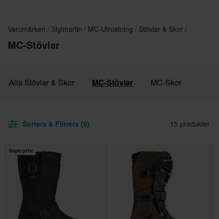
acquired the historic Stylmartin trademark in 2007,
updating it and bringing it back to life.
Varumärken
Stylmartin
MC-Utrustning
Stövlar & Skor
MC-Stövlar
Alla Stövlar & Skor
MC-Stövlar
MC-Skor
Sortera & Filtrera (0)
15 produkter
Superpris!