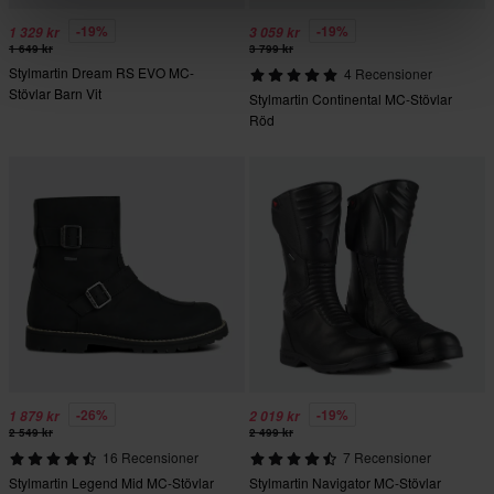
-19%
-19%
1 329 kr
3 059 kr
1 649 kr
3 799 kr
Stylmartin Dream RS EVO MC-
4 Recensioner
Stövlar Barn Vit
Stylmartin Continental MC-Stövlar
Röd
-26%
-19%
1 879 kr
2 019 kr
2 549 kr
2 499 kr
16 Recensioner
7 Recensioner
Stylmartin Legend Mid MC-Stövlar
Stylmartin Navigator MC-Stövlar