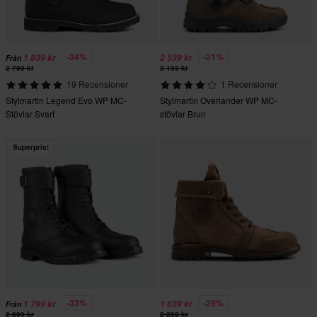
-34%
-21%
1 839 kr
2 539 kr
Från
2 799 kr
3 199 kr
19 Recensioner
1 Recensioner
Stylmartin Legend Evo WP MC-
Stylmartin Overlander WP MC-
Stövlar Svart
stövlar Brun
Superpris!
-33%
-29%
1 799 kr
1 639 kr
Från
2 699 kr
2 299 kr