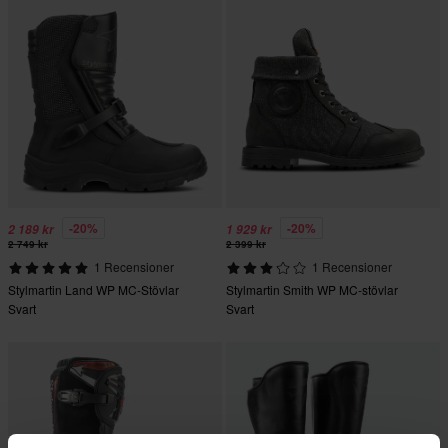
-20%
-20%
2 189 kr
1 929 kr
2 749 kr
2 399 kr
1 Recensioner
1 Recensioner
Stylmartin Land WP MC-Stövlar
Stylmartin Smith WP MC-stövlar
Svart
Svart