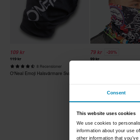
109 kr
79 kr
-20%
119 kr
99 kr
8 Recensioner
6 Recension
O'Neal Emoji Halsvärmare Svart
Halsvärmare O'Neal Cra
Multifärgad
Consent
This website uses cookies
We use cookies to personalis
information about your use of
other information that you’ve