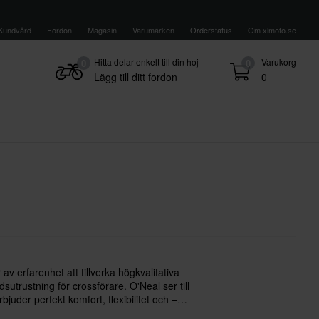
Kundvård
Fordon
Magasin
Varumärken
Orderstatus
Om xlmoto.se
Hitta delar enkelt till din hoj
Varukorg
0
0
Lägg till ditt fordon
0
av erfarenhet att tillverka högkvalitativa
sutrustning för crossförare. O'Neal ser till
bjuder perfekt komfort, flexibilitet och –
kyddet.