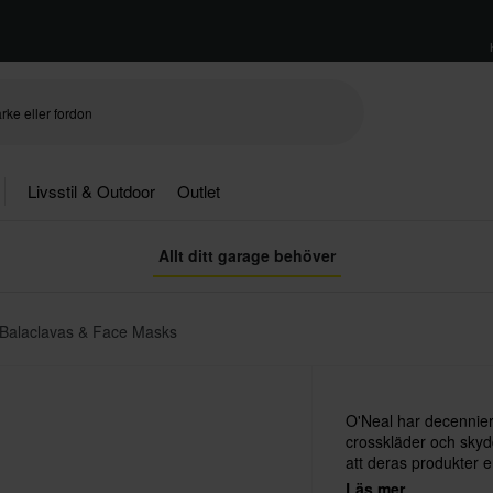
Livsstil & Outdoor
Outlet
Allt ditt garage behöver
Balaclavas & Face Masks
O'Neal har decennier 
crosskläder och skydd
att deras produkter er
såklart – det bästa s
Läs mer