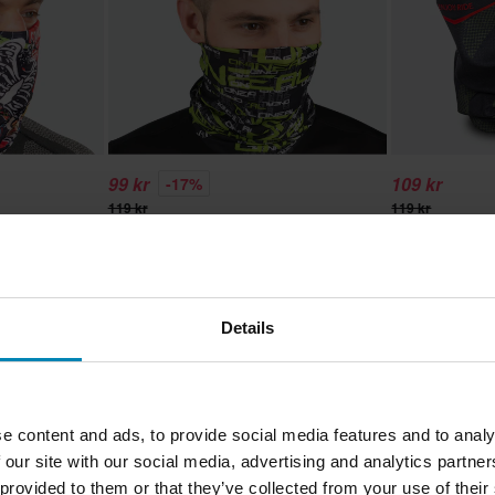
99 kr
109 kr
-17%
119 kr
119 kr
er
3 Recensioner
1
nk
Halsvärmare O'Neal Matrix
O'Neal Emoji 
Svart/Grön
Svart/Grön
Details
1
Sida
av
1
e content and ads, to provide social media features and to analy
 our site with our social media, advertising and analytics partn
 provided to them or that they’ve collected from your use of their