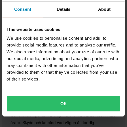
Köp nu
Consent
Details
About
This website uses cookies
We use cookies to personalise content and ads, to
provide social media features and to analyse our traffic.
We also share information about your use of our site with
our social media, advertising and analytics partners who
may combine it with other information that you’ve
provided to them or that they’ve collected from your use
of their services.
RST-jackor
OK
RST-jackor är gjorda för varje tur, alla förhållanden och alla
förare. Skydd och komfort vart vägen än tar dig.