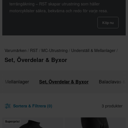
terrängåkning – RST skapar utrustning som håller
motorcyklister säkra, bekväma och redo för varje resa.
Köp nu
Varumärken
RST
MC-Utrustning
Underställ & Mellanlager
Set, Överdelar & Byxor
l & Mellanlager
Set, Överdelar & Byxor
Balaclavas &
Sortera & Filtrera (0)
3 produkter
Superpris!