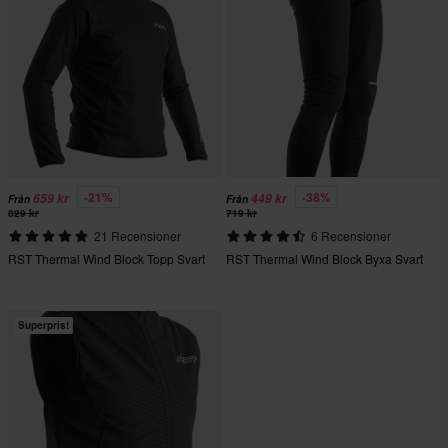
-21%
-38%
659 kr
449 kr
Från
Från
829 kr
719 kr
21 Recensioner
6 Recensioner
RST Thermal Wind Block Topp Svart
RST Thermal Wind Block Byxa Svart
Superpris!