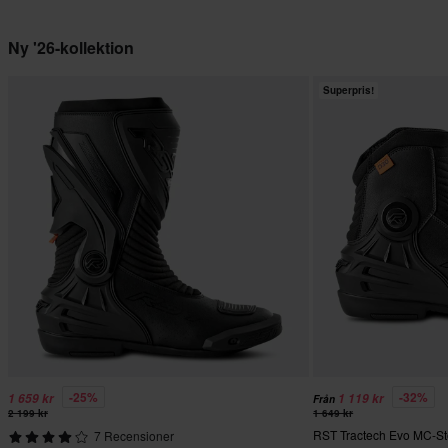
Ny '26-kollektion
Superpris!
-25%
-32%
1 659 kr
1 119 kr
Från
2 199 kr
1 649 kr
RST Tractech Evo MC-Stö
7 Recensioner