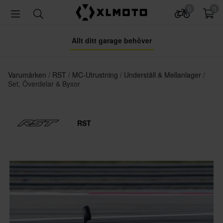
0
0
Allt ditt garage behöver
Varumärken
RST
MC-Utrustning
Underställ & Mellanlager
Set, Överdelar & Byxor
RST