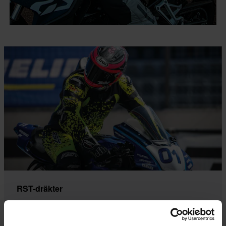
RST-dräkter
Konstruerade för fart. Designade för skydd. Med RST-
skinnställ kör du med fullt självförtroende.