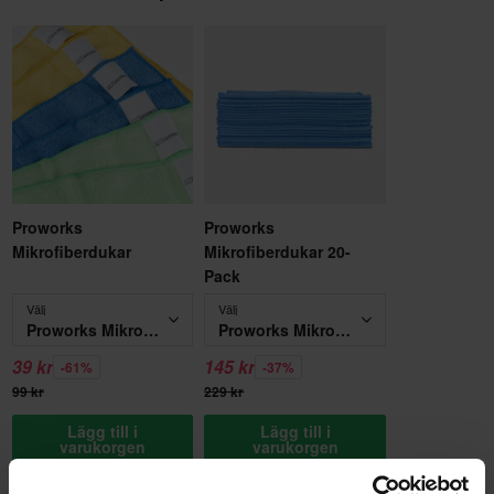
Proworks
Proworks
Mikrofiberdukar
Mikrofiberdukar 20-
Pack
Välj
Välj
Proworks Mikrofiberdukar
Proworks Mikrofiberdukar 20-Pack
39 kr
145 kr
-61%
-37%
99 kr
229 kr
Lägg till i
Lägg till i
varukorgen
varukorgen