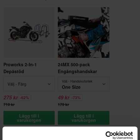
Proworks 2-In-1
24MX 500-pack
Depåstöd
Engångshandskar
Välj - Handskstorlek
Välj - Färg
One Size
275 kr
49 kr
-62%
-73%
719 kr
179 kr
Lägg till i
Lägg till i
varukorgen
varukorgen