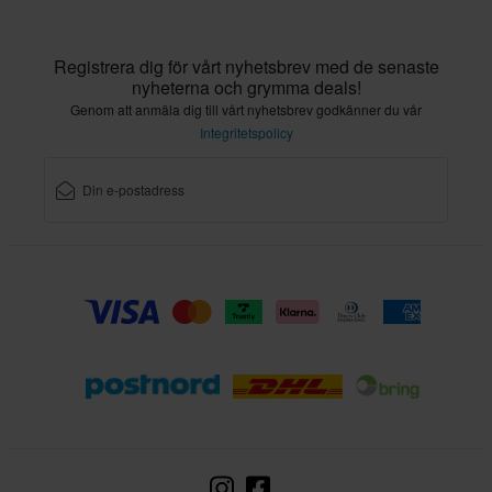
justera axelblocken vid hjulaxeln.
Registrera dig för vårt nyhetsbrev med de senaste
En länk på kedjan motsvarar en justering på 8-10mm vid
nyheterna och grymma deals!
axelblocket.
Genom att anmäla dig till vårt nyhetsbrev godkänner du vår
Behöver du 1 länk längre kedja och har möjlighet att justera 8-
Integritetspolicy
10mm vid axelblocket, då kan du köpa en kedja som är 2 länkar
längre o slippa att kapa kedjan.