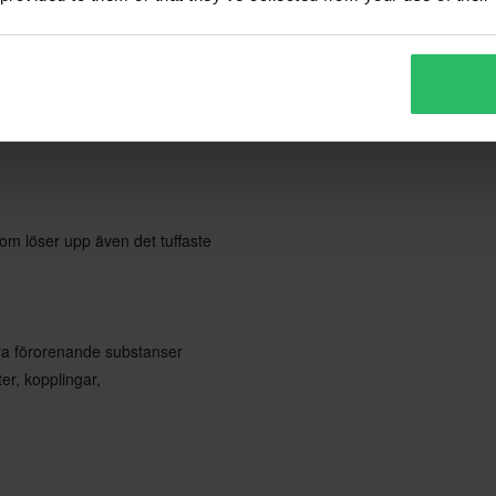
som löser upp även det tuffaste
dra förorenande substanser
r, kopplingar,