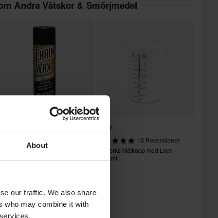
nom Andra Vätskor & Smörjmedel
99 kr
49 kr
67 Recensioner
13 Recensioner
About
edjespray Maxima Wax 535ml
Proworks Mätkopp med Lock –
1000 ml
se our traffic. We also share
ers who may combine it with
 services.