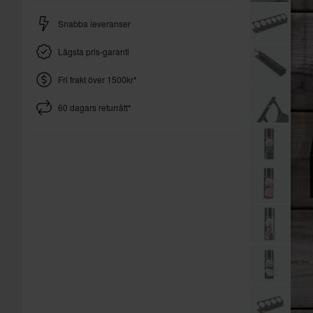
Snabba leveranser
Lägsta pris-garanti
Fri frakt över 1500kr*
60 dagars returrätt*