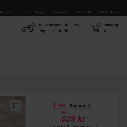
Kundvård
Fordon
Magasin
Varumärken
Orderstatus
Om xlmoto.se
Hitta delar enkelt till din hoj
Varukorg
0
0
Lägg till ditt fordon
0
-26%
Superpris!
Från
829 kr
1 123 kr
Du sparar 294 kr