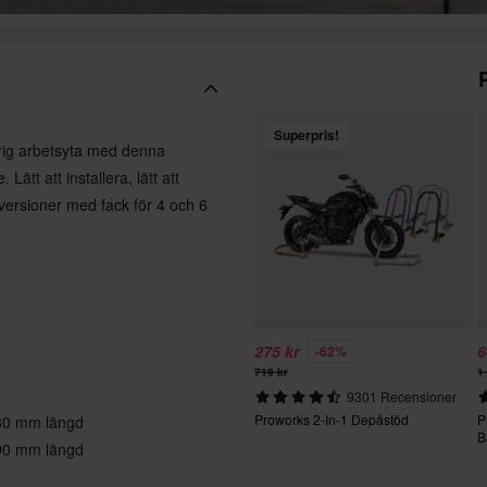
Superpris!
örig arbetsyta med denna
ätt att installera, lätt att
 versioner med fack för 4 och 6
275 kr
6
-62%
719 kr
1
9301 Recensioner
Proworks 2-In-1 Depåstöd
P
330 mm längd
B
490 mm längd