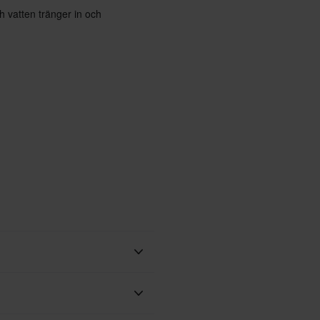
 vatten tränger in och
id vårt bästa för att du ska få