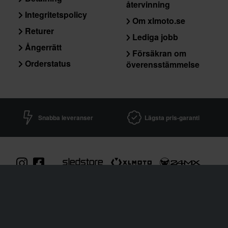
återvinning
Integritetspolicy
Om xlmoto.se
Returer
Lediga jobb
Ångerrätt
Försäkran om
Orderstatus
överensstämmelse
Snabba leveranser
Lägsta pris-garanti