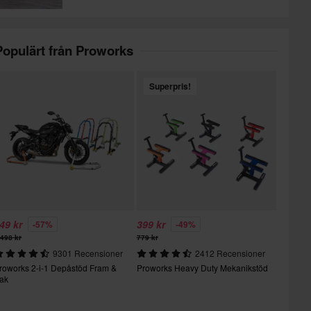
Populärt från Proworks
Superpris!
49 kr
399 kr
-57%
-49%
 498 kr
779 kr
9301 Recensioner
2412 Recensioner
roworks 2-i-1 Depåstöd Fram &
Proworks Heavy Duty Mekanikstöd
ak