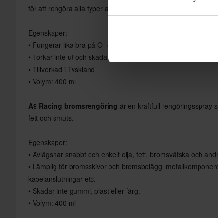
för att rengöra alla typer av kedjor.
Egenskaper:
• Fungerar lika bra på O- och X-ringskedjor
• Torkar inte ut och skadar gummitätningarna
• Tillverkad i Tyskland
• Volym: 400 ml
A9 Racing bromsrengöring
är en kraftfull rengöringsspray 
fett och smuts.
Egenskaper:
• Avlägsnar snabbt och enkelt olja, fett, bromsvätska och an
• Lämplig för bromsskivor och bromsbelägg, metallkomponente
kabelanslutningar etc.
• Skadar inte gummi, plast eller färg.
• Volym: 400 ml