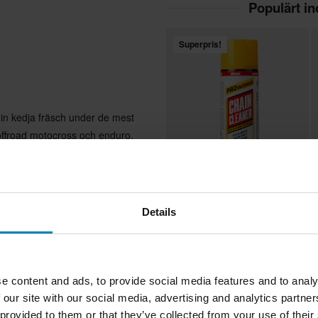
Populärt i
Superpris!
din kedja fräsch under de mest
offroad motocross och enduro.
 vilket minimerar slitaget på
69 kr
1
-42%
119 kr
Details
38 Recensioner
K
vvisande
Proworks Kedjerengörare 400 ml
e content and ads, to provide social media features and to analy
 our site with our social media, advertising and analytics partn
y för kedjor, utvecklad speciellt
 provided to them or that they’ve collected from your use of their