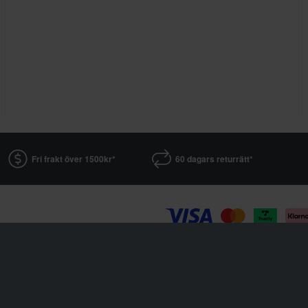
Fri frakt över 1500kr*
60 dagars returrätt*
XLMOTO är en del av företaget Pierce AB
Fleminggatan 20A, 112 26 Stockholm, Sverige
Företagsregister: Bolagsverket