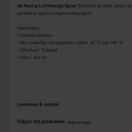
A9 Racing Luftfilterolja Spray
förhindrar att sand, damm och
garanterar optimal luftgenomsläpplighet.
Egenskaper:
• Utmärkt adhesion
• Kan användas i temperaturer mellan -30 °C och 180 °C
• Tillverkad i Tyskland
• Volym: 400 ml
Leverans & returer
Snabba leveranser
Frågor om produkten
(Ställ en fråga)
Varje dag levererar vi beställningar till hela världen. Vi gör allt