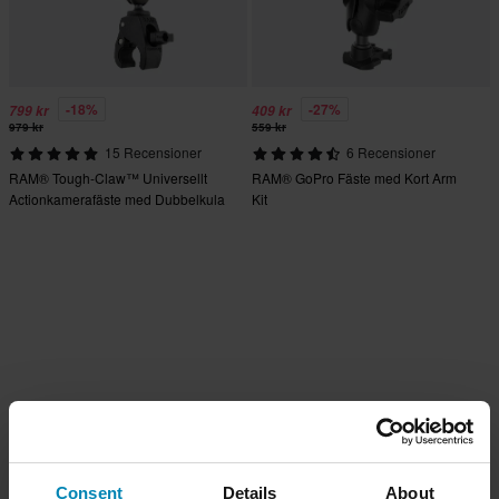
-18%
-27%
799 kr
409 kr
979 kr
559 kr
15 Recensioner
6 Recensioner
RAM® Tough-Claw™ Universellt
RAM® GoPro Fäste med Kort Arm
Actionkamerafäste med Dubbelkula
Kit
Kit
Consent
Details
About