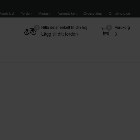
Kundvård
Fordon
Magasin
Varumärken
Orderstatus
Om xlmoto.se
Hitta delar enkelt till din hoj
Varukorg
0
0
Lägg till ditt fordon
0