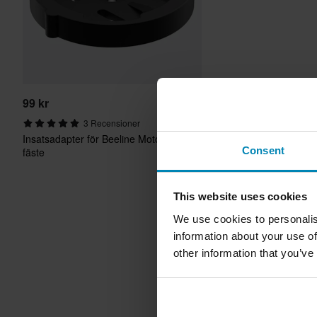
99 kr
3 Recensioner
Insatsadapter för Beeline Moto-
Consent
fäste
This website uses cookies
We use cookies to personalis
information about your use of
other information that you’ve