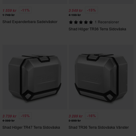
-11%
-15%
1 559 kr
3 549 kr
1 749 kr
4 199 kr
Shad Expanderbara Sadelväskor
1 Recensioner
Shad Höger TR36 Terra Sidoväska
-15%
-16%
3 739 kr
3 289 kr
4 399 kr
3 899 kr
Shad Höger TR47 Terra Sidoväska
Shad TR36 Terra Sidoväska Vänster