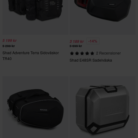
5 199 kr
-14%
3 189 kr
5 299 kr
3 699 kr
Shad Adventure Terra Sidoväskor
2 Recensioner
TR40
Shad E48SR Sadelväska