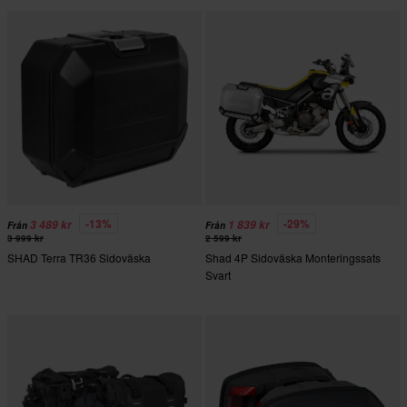
-13%
-29%
3 489 kr
1 839 kr
Från
Från
3 999 kr
2 599 kr
SHAD Terra TR36 Sidoväska
Shad 4P Sidoväska Monteringssats
Svart