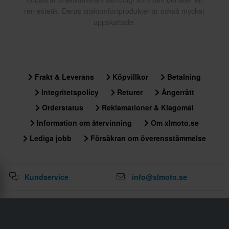
ren estetik. Deras sitskomfortprodukter är också mycket
uppskattade.
Frakt & Leverans
Köpvillkor
Betalning
Integritetspolicy
Returer
Ångerrätt
Orderstatus
Reklamationer & Klagomål
Information om återvinning
Om xlmoto.se
Lediga jobb
Försäkran om överensstämmelse
Kundservice
info@xlmoto.se
Registrera dig för vårt nyhetsbrev med de senaste