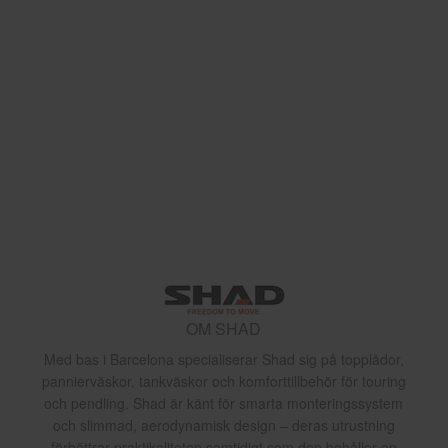
OM SHAD
Med bas i Barcelona specialiserar Shad sig på topplådor,
pannierväskor, tankväskor och komforttillbehör för touring
och pendling. Shad är känt för smarta monteringssystem
och slimmad, aerodynamisk design – deras utrustning
förbättrar praktikaliteten samtidigt som den behåller en