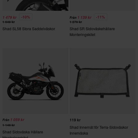
-10%
-11%
1 479 kr
1 139 kr
Från
1 649 kr
1 279 kr
Shad SL58 Stora Saddelväskor
Shad SR Sidoväskehållare
Monteringskitet
1 059 kr
119 kr
Från
1 149 kr
Shad Innernät för Terra-Sidoväskor
Shad Sidoväska Hållare
Innerväska
Monteringskitet