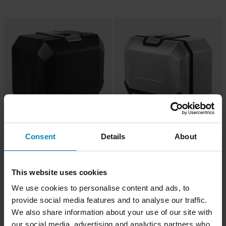
-13%
-14%
3 919 kr
3 599 kr
Consent
Details
About
Från
4 499 kr
4 199 kr
Shad Terra TR47 Sidoväska
Shad Vänster TR47 Terra Sidoväska
This website uses cookies
We use cookies to personalise content and ads, to
provide social media features and to analyse our traffic.
We also share information about your use of our site with
our social media, advertising and analytics partners who