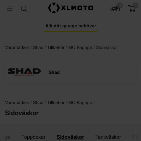
0
0
Allt ditt garage behöver
Varumärken
Shad
Tillbehör
MC-Bagage
Sidoväskor
Shad
Varumärken
Shad
Tillbehör
MC-Bagage
Sidoväskor
gage
Toppboxar
Sidoväskor
Tankväskor
Fäs