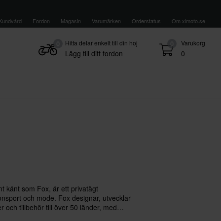
Kundvård
Fordon
Magasin
Varumärken
Orderstatus
Om xlmoto.se
Hitta delar enkelt till din hoj
Varukorg
0
0
Lägg till ditt fordon
0
t känt som Fox, är ett privatägt
nsport och mode. Fox designar, utvecklar
r och tillbehör till över 50 länder, med
ross.