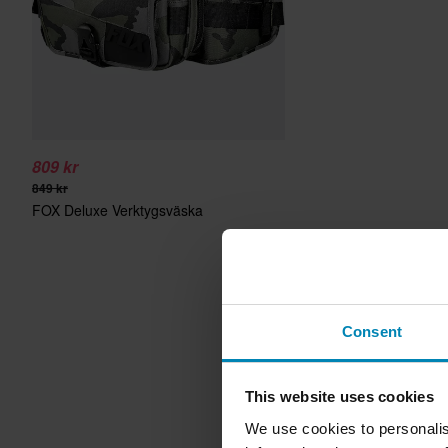
809 kr
849 kr
FOX Deluxe Verktygsväska
Consent
This website uses cookies
We use cookies to personalis