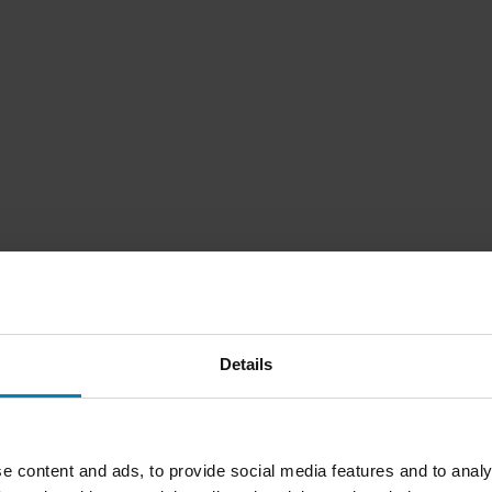
Details
1
Sida
av
1
e content and ads, to provide social media features and to analy