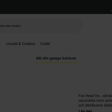
Livsstil & Outdoor
Outlet
Allt ditt garage behöver
Fox Head Inc., allmän
varumärke inom actio
och distribuerar kläde
huvudfokus på motoc
Läs mer