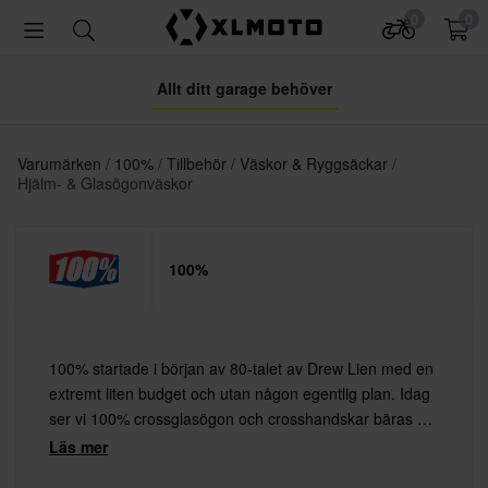
0
0
Allt ditt garage behöver
Varumärken
100%
Tillbehör
Väskor & Ryggsäckar
Hjälm- & Glasögonväskor
100%
100% startade i början av 80-talet av Drew Lien med en
extremt liten budget och utan någon egentlig plan. Idag
ser vi 100% crossglasögon och crosshandskar bäras av
många professionella MX-förare.
Läs mer