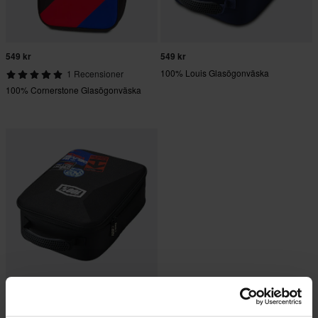
549 kr
549 kr
100% Louis Glasögonväska
1 Recensioner
100% Cornerstone Glasögonväska
549 kr
100% Valise Glasögonväska