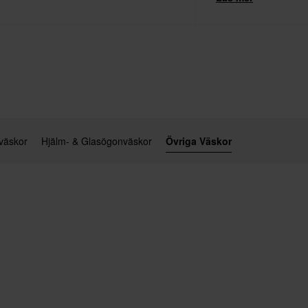
modeller vidareutvec
plagg dominerat mark
väskor
Hjälm- & Glasögonväskor
Övriga Väskor