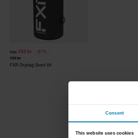
155 kr
-21%
Från
195 kr
FXR Drybag Svart-Vit
Consent
This website uses cookies