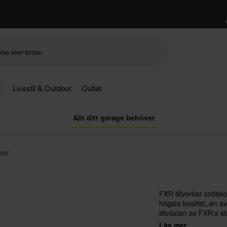
Livsstil & Outdoor
Outlet
Allt ditt garage behöver
kor
FXR tillverkar snösko
högsta kvalitet, en a
tillväxten av FXR:s s
lanseras nya, godkä
Läs mer