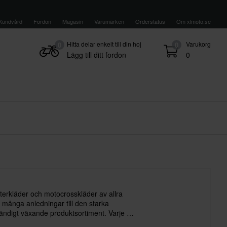
Kundvård
Fordon
Magasin
Varumärken
Orderstatus
Om xlmoto.se
Hitta delar enkelt till din hoj
Varukorg
0
0
Lägg till ditt fordon
0
terkläder och motocrosskläder av allra
v många anledningar till den starka
tändigt växande produktsortiment. Varje år
nda produkter samtidigt som populära