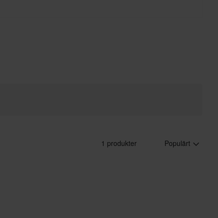
klas. De senaste åren har färgstarka
naden kraftigt.
1 produkter
Populärt