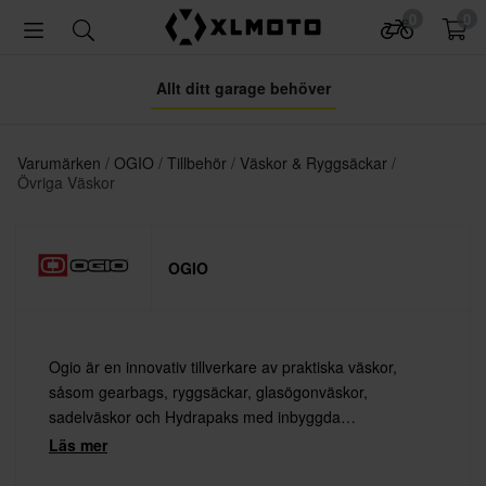
0
0
Allt ditt garage behöver
Varumärken
OGIO
Tillbehör
Väskor & Ryggsäckar
Övriga Väskor
OGIO
Ogio är en innovativ tillverkare av praktiska väskor,
såsom gearbags, ryggsäckar, glasögonväskor,
sadelväskor och Hydrapaks med inbyggda
vätskesystem. I över två decennier har Ogio designat
Läs mer
moderna väskor för både proffs och amatörer.