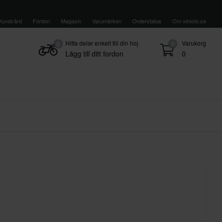
Kundvård
Fordon
Magasin
Varumärken
Orderstatus
Om xlmoto.se
Hitta delar enkelt till din hoj
Varukorg
0
0
Lägg till ditt fordon
0