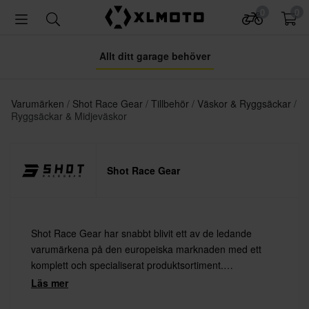
0
0
Allt ditt garage behöver
Varumärken
Shot Race Gear
Tillbehör
Väskor & Ryggsäckar
Ryggsäckar & Midjeväskor
Shot Race Gear
Shot Race Gear har snabbt blivit ett av de ledande
varumärkena på den europeiska marknaden med ett
komplett och specialiserat produktsortiment.
Produkterna är utvecklade för att klara de högsta kraven
Läs mer
från förare som tävlar på världsnivå – med fullt fokus på