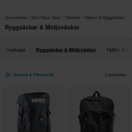
teknisk prestanda, komfort och slitstyrka.
Varumärken
Shot Race Gear
Tillbehör
Väskor & Ryggsäckar
Ryggsäckar & Midjeväskor
Gearbags
Ryggsäckar & Midjeväskor
Hjälm- & G
Sortera & Filtrera (0)
2 produkter