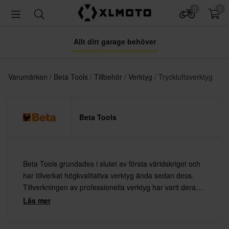
0
0
Allt ditt garage behöver
Varumärken
Beta Tools
Tillbehör
Verktyg
Tryckluftsverktyg
Beta Tools
Beta Tools grundades i slutet av första världskriget och
har tillverkat högkvalitativa verktyg ända sedan dess.
Tillverkningen av professionella verktyg har varit deras
huvudsakliga fokus sedan slutet av andra världskriget
Läs mer
och framåt.