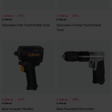
-41%
-36%
1 479 kr
1 799 kr
2 499 kr
2 799 kr
Slipmaskin Rak Tryckluft Beta Tools
Slipmaskin Vinklad Tryckluft Beta
Tools
-23%
-29%
3 299 kr
2 699 kr
4 299 kr
3 799 kr
Beta Kompakt Vändbar
Beta Reversibel Borrmaskin