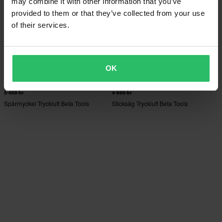
may combine it with other information that you’ve
provided to them or that they’ve collected from your use
of their services.
OK
-35%
-17%
2 289 kr
4 169 kr
Från
3 499 kr
4 999 kr
Spärrnyckel Tryckluft Beta Tools
Sticksåg Tryckluft Beta Tools