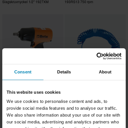
Slagskruvnyckel 1/2" 1927XM
193RS13 750 rpm
Consent
Details
About
-33%
-39%
4 539 kr
509 kr
6 799 kr
829 kr
Beta Vändbar Slagskruvnyckel 1/2"
Spiralslang För Tryckluft Beta Tools
This website uses cookies
1927P
We use cookies to personalise content and ads, to
provide social media features and to analyse our traffic.
We also share information about your use of our site with
our social media, advertising and analytics partners who