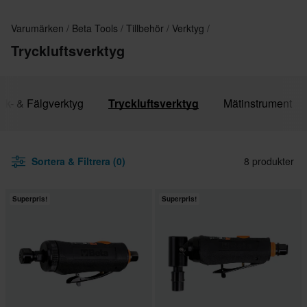
Varumärken
Beta Tools
Tillbehör
Verktyg
Tryckluftsverktyg
ck- & Fälgverktyg
Tryckluftsverktyg
Mätinstrument
Sortera & Filtrera (0)
8 produkter
Superpris!
Superpris!