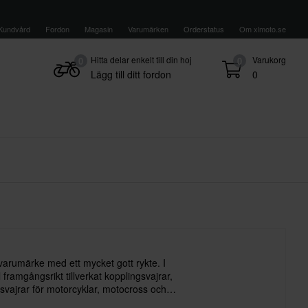
Kundvård
Fordon
Magasin
Varumärken
Orderstatus
Om xlmoto.se
Hitta delar enkelt till din hoj
Varukorg
0
0
Lägg till ditt fordon
0
t varumärke med ett mycket gott rykte. I
 framgångsrikt tillverkat kopplingsvajrar,
vajrar för motorcyklar, motocross och
ills produkter tillverkas och testas i