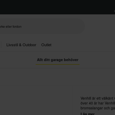
Livsstil & Outdoor
Outlet
Allt ditt garage behöver
Venhill är ett välkän
över 40 år har Venhill
bromsslangar och gas
fyrhjulingar. Alla Venh
Läs mer