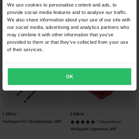
We use cookies to personalise content and ads, to
749 kr
689 kr
provide social media features and to analyse our traffic.
769 kr
749 kr
We also share information about your use of our site with
Avdragare JMP 3-Armar
Kopplingskit För Slangar JMP
our social media, advertising and analytics partners who
may combine it with other information that you’ve
provided to them or that they’ve collected from your use
of their services.
OK
1 299 kr
2 599 kr
Avdragare För Växellådslager JMP
1 Recensioner
Verktygskit Lagerpress JMP