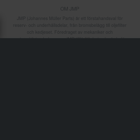
OM JMP
JMP (Johannes Müller Parts) är ett förstahandsval för
reserv- och underhållsdelar, från bromsbelägg till oljefilter
och kedjeset. Föredraget av mekaniker och
motorcyklister, balanserar JMP tillförlitlighet och värde för
service av motorcyklar av alla typer. Deras breda
kompatibilitet och OEM-spec kvalitet gör dem till en
stapelvara i europeiska garage.
Frakt & Leverans
Köpvillkor
Betalning
Integritetspolicy
Returer
Ångerrätt
Orderstatus
Reklamationer & Klagomål
Information om återvinning
Om xlmoto.se
Lediga jobb
Försäkran om överensstämmelse