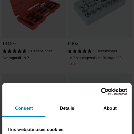
1 999 kr
649 kr
1 Recensioner
2 Recensioner
Avdragarkit JMP
JMP Montagesats för Rullager 20
delar
Consent
Details
About
This website uses cookies