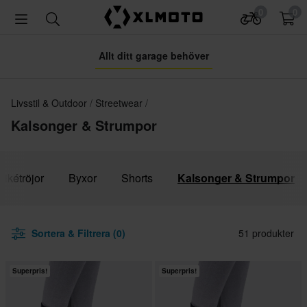
0
0
Allt ditt garage behöver
Livsstil & Outdoor
Streetwear
Kalsonger & Strumpor
Pikétröjor
Byxor
Shorts
Kalsonger & Strumpor
Sortera & Filtrera (0)
51 produkter
Superpris!
Superpris!