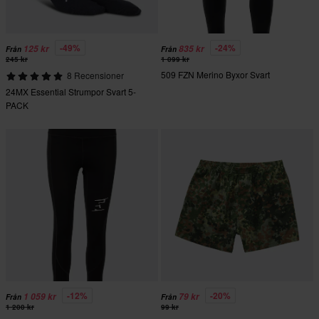
-49%
-24%
125 kr
835 kr
Från
Från
245 kr
1 099 kr
509 FZN Merino Byxor Svart
8 Recensioner
24MX Essential Strumpor Svart 5-
PACK
-12%
-20%
1 059 kr
79 kr
Från
Från
1 200 kr
99 kr