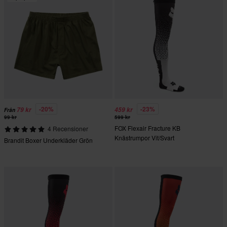
-20%
-23%
79 kr
459 kr
Från
99 kr
599 kr
FOX Flexair Fracture KB
4 Recensioner
Knästrumpor Vit/Svart
Brandit Boxer Underkläder Grön