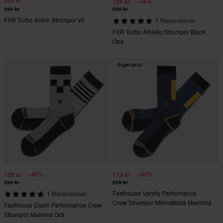
269 kr
-56%
129 kr
295 kr
295 kr
FXR Turbo Ankle Strumpor Vit
1 Recensioner
FXR Turbo Athletic Strumpor Black
Ops
Superpris!
-45%
-50%
125 kr
115 kr
229 kr
229 kr
Fasthouse Varsity Performance
1 Recensioner
Crew Strumpor Midnattsblå Marinblå
Fasthouse Clash Performance Crew
Strumpor Melerad Grå