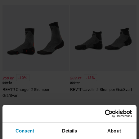
-10%
-13%
259 kr
209 kr
289 kr
239 kr
REV'IT! Charger 2 Strumpor
REV'IT! Javelin 2 Strumpor Grå/Svart
Grå/Svart
Consent
Details
About