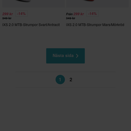
-14%
-14%
299 kr
299 kr
Från
349 kr
349 kr
iXS 2.0 MTB-Strumpor Svart/Antracit
iXS 2.0 MTB-Strumpor Mars/Mörkröd
Nästa sida
1
2