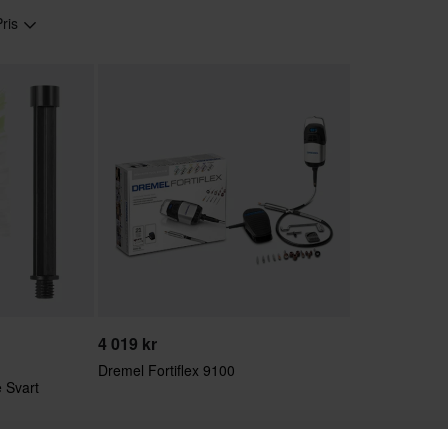
Pris
4 019 kr
Dremel Fortiflex 9100
 Svart