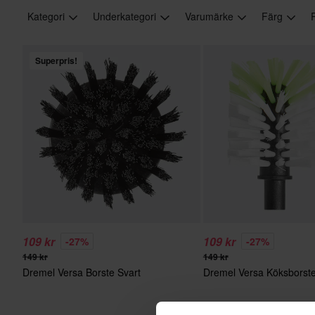
Kategori
Underkategori
Varumärke
Färg
Superpris!
109 kr
109 kr
-27%
-27%
149 kr
149 kr
Dremel Versa Borste Svart
Dremel Versa Köksborste