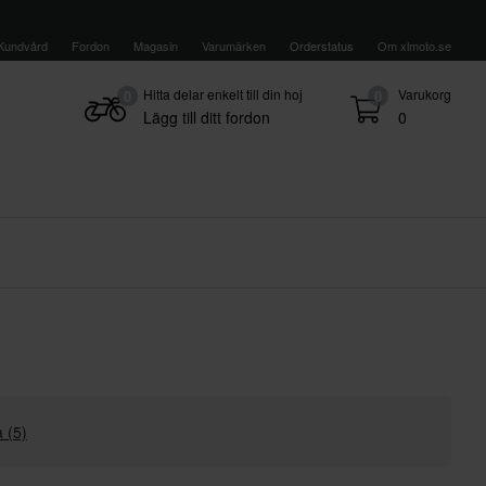
Kundvård
Fordon
Magasin
Varumärken
Orderstatus
Om xlmoto.se
Hitta delar enkelt till din hoj
Varukorg
0
0
Lägg till ditt fordon
0
a (5)