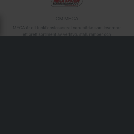
OM MECA
MECA är ett funktionsfokuserat varumärke som levererar
ett brett sortiment av verktyg, ställ, ramper och
verkstadstillbehör för motorsportindustrin. MECA-
produkter är designade för att möta de dagliga kraven hos
hemmamekaniker och professionella tekniker, och
betonar funktionalitet, hållbarhet och användarvänlighet.
Oavsett om du servar en cross, ATV eller snöskoter,
levererar MECA enkla lösningar för att hålla din utrustning
i toppskick.
Frakt & Leverans
Köpvillkor
Betalning
Integritetspolicy
Returer
Ångerrätt
Orderstatus
Reklamationer & Klagomål