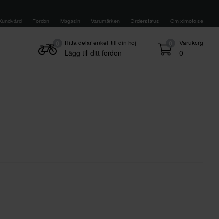
Kundvård
Fordon
Magasin
Varumärken
Orderstatus
Om xlmoto.se
Hitta delar enkelt till din hoj
Varukorg
0
0
Lägg till ditt fordon
0