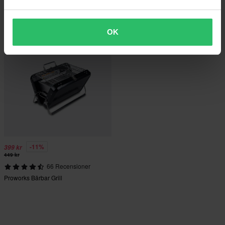
Sortera & Filtrera (0)
1 produkter
OK
-11%
399 kr
449 kr
66 Recensioner
Proworks Bärbar Grill