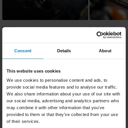
MC-Delar
Depå & Garage
Consent
Details
About
This website uses cookies
Varumärken
Proworks
Livsstil & Outdoor
Outdoor-utrustning
We use cookies to personalise content and ads, to
Matlagning & Livsmedel
provide social media features and to analyse our traffic.
We also share information about your use of our site with
our social media, advertising and analytics partners who
may combine it with other information that you’ve
Alla Outdoor-utrustning
Matlagning & Livsmedel
provided to them or that they’ve collected from your use
of their services.