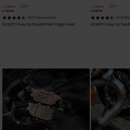
-63%
-63%
1 199 kr
1 199 kr
3 199 kr
3 199 kr
1573 Recensioner
1573 Re
XLMOTO Easy-Up Depåtält Med Väggar Svart
XLMOTO Easy-Up Depåtä