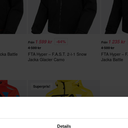
1 599 kr
1 235 kr
-64%
Från
Från
4 500 kr
4 500 kr
cka Battle
FTA Hyper – F.A.S.T. 2-i-1 Snow
FTA Hyper – F.
Jacka Glacier Camo
Jacka Battle
Superpris!
Details