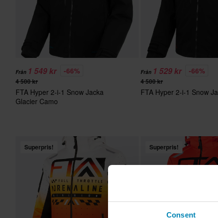
1 549 kr
1 529 kr
-66%
-66%
Från
Från
4 500 kr
4 500 kr
FTA Hyper 2-i-1 Snow Jacka
FTA Hyper 2-i-1 Snow Ja
Glacier Camo
Superpris!
Superpris!
Consent