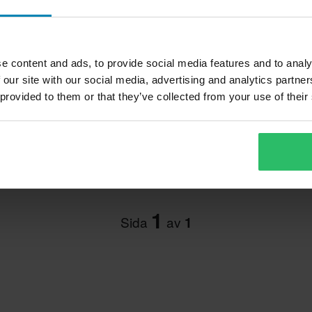
e content and ads, to provide social media features and to analy
1 225 kr
-62%
 our site with our social media, advertising and analytics partn
3 200 kr
 provided to them or that they’ve collected from your use of their
cka
FTA Stylz 2-i-1 Snow Jacka
Aftershock Canary
1
Sida
av
1