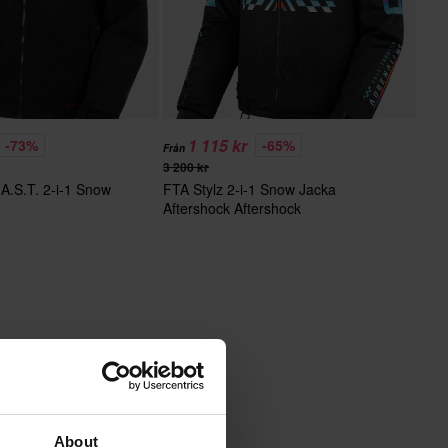
1 115 kr
-73%
-65%
Från
3 200 kr
A.S.T. 2-i-1 Snow
FTA Stylz 2-i-1 Snow Jacka
Aftershock Aftershock
About