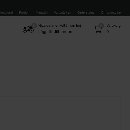
Kundvård
Fordon
Magasin
Varumärken
Orderstatus
Om xlmoto.se
Hitta delar enkelt till din hoj
Varukorg
0
0
Lägg till ditt fordon
0