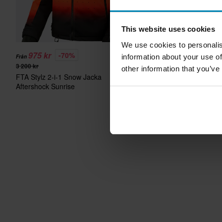
This website uses cookies
We use cookies to personalis
975 kr
1 085 kr
-70%
-66%
information about your use of
Från
3 200 kr
3 200 kr
other information that you’ve
FTA Stylz 2-i-1 Snow Jacka
FTA Stylz 2-i-1 Snow Ja
Aftershock Sunrise
Aftershock Tetra