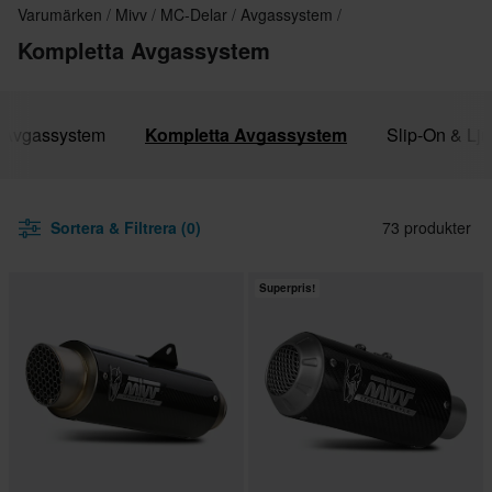
Varumärken
Mivv
MC-Delar
Avgassystem
Kompletta Avgassystem
a Avgassystem
Kompletta Avgassystem
Slip-On & Lj
Sortera & Filtrera (0)
73 produkter
Superpris!