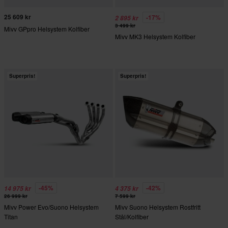
25 609 kr
-17%
2 895 kr
3 499 kr
Mivv GPpro Helsystem Kolfiber
Mivv MK3 Helsystem Kolfiber
Superpris!
Superpris!
-45%
-42%
14 975 kr
4 375 kr
26 999 kr
7 599 kr
Mivv Power Evo/Suono Helsystem
Mivv Suono Helsystem Rostfritt
Titan
Stål/Kolfiber