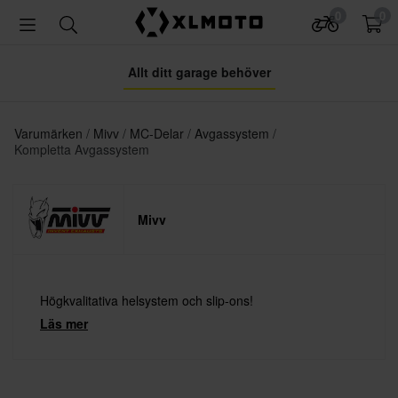
0
0
Allt ditt garage behöver
Varumärken
Mivv
MC-Delar
Avgassystem
Kompletta Avgassystem
Mivv
Högkvalitativa helsystem och slip-ons!
Läs mer