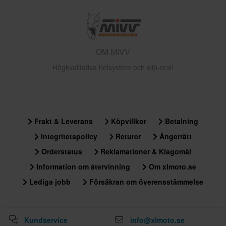
OM MIVV
Högkvalitativa helsystem och slip-ons!
Frakt & Leverans
Köpvillkor
Betalning
Integritetspolicy
Returer
Ångerrätt
Orderstatus
Reklamationer & Klagomål
Information om återvinning
Om xlmoto.se
Lediga jobb
Försäkran om överensstämmelse
Kundservice
info@xlmoto.se